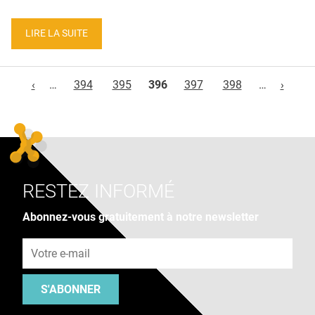
LIRE LA SUITE
Pages
‹
…
394
395
396
397
398
…
›
RESTEZ INFORMÉ
Abonnez-vous gratuitement à notre newsletter
Adresse e-mail
S'ABONNER