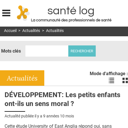
santé log
La communauté des professionnels de santé
Jump to navigation
Accueil
>
Actualités
>
Actualités
MON COMPTE
ABONNEMENT
Mots clés
S'ABONNER À LA REVUE SOIN À DOMICILE
ACTUS
Mode d'affichage :
DOSSIERS
Actualités
Voir
Vo
les
le
RÉSEAUX
actualité
ac
DÉVELOPPEMENT: Les petits enfants
en
en
E-REVUE SAD
ont-ils un sens moral ?
liste
bl
THÉMA
Actualité publiée il y a
9 années 10 mois
L'APP
Cette étude University of East Anglia répond oui, sans