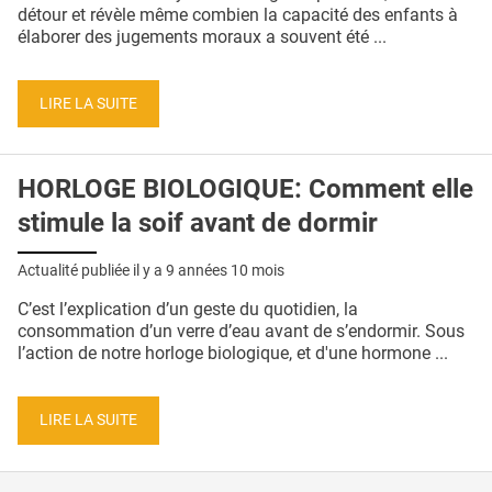
QUI SOMMES-NOUS ?
détour et révèle même combien la capacité des enfants à
élaborer des jugements moraux a souvent été ...
PUBLICITÉ
CONDITIONS GÉNÉRALES
LIRE LA SUITE
CONTACT
HORLOGE BIOLOGIQUE: Comment elle
CRÉDITS
stimule la soif avant de dormir
Actualité publiée il y a
9 années 10 mois
C’est l’explication d’un geste du quotidien, la
consommation d’un verre d’eau avant de s’endormir. Sous
l’action de notre horloge biologique, et d'une hormone ...
LIRE LA SUITE