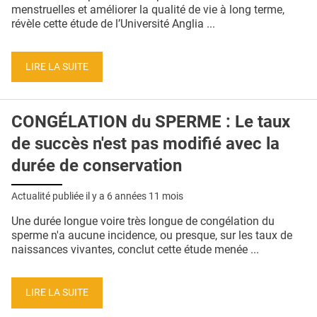
QUI SOMMES-NOUS ?
menstruelles et améliorer la qualité de vie à long terme,
révèle cette étude de l’Université Anglia ...
PUBLICITÉ
CONDITIONS GÉNÉRALES
LIRE LA SUITE
CONTACT
CONGÉLATION du SPERME : Le taux
CRÉDITS
de succès n'est pas modifié avec la
durée de conservation
Actualité publiée il y a
6 années 11 mois
Une durée longue voire très longue de congélation du
sperme n'a aucune incidence, ou presque, sur les taux de
naissances vivantes, conclut cette étude menée ...
LIRE LA SUITE