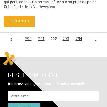
qui peut, dans certains cas, influer sur sa prise de poids.
Cette étude de la Northwestern ...
LIRE LA SUITE
Pages
‹
…
290
291
292
293
294
…
›
RESTEZ INFORMÉ
Abonnez-vous gratuitement à notre newsletter
Adresse e-mail