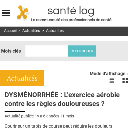
santé log
La communauté des professionnels de santé
Jump to navigation
Accueil
>
Actualités
>
Actualités
MON COMPTE
ABONNEMENT
Mots clés
S'ABONNER À LA REVUE SOIN À DOMICILE
ACTUS
Mode d'affichage :
DOSSIERS
Actualités
Voir
Vo
les
le
RÉSEAUX
actualité
ac
DYSMÉNORRHÉE : L’exercice aérobie
en
en
E-REVUE SAD
contre les règles douloureuses ?
liste
bl
THÉMA
Actualité publiée il y a
6 années 11 mois
L'APP
Courir sur un tapis de course peut réduire les douleurs