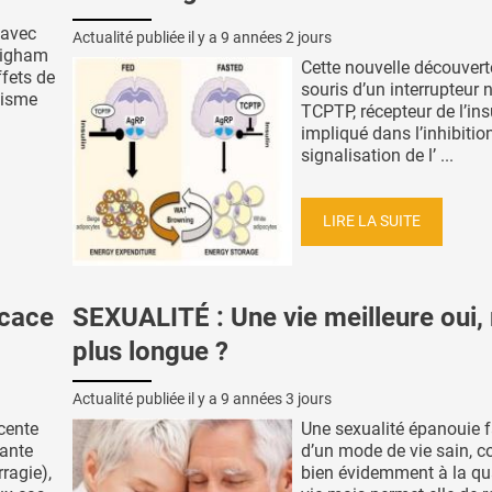
 avec
Actualité publiée il y a
9 années 2 jours
Brigham
Cette nouvelle découvert
ffets de
souris d’un interrupteu
gisme
TCPTP, récepteur de l’ins
impliqué dans l’inhibitio
signalisation de l’ ...
LIRE LA SUITE
icace
SEXUALITÉ : Une vie meilleure oui,
plus longue ?
Actualité publiée il y a
9 années 3 jours
cente
Une sexualité épanouie fa
sante
d’un mode de vie sain, c
ragie),
bien évidemment à la qua