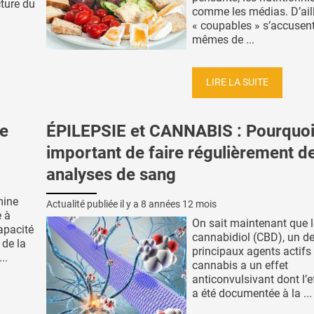
ture du
comme les médias. D’aill
« coupables » s’accusent
mêmes de ...
LIRE LA SUITE
e
ÉPILEPSIE et CANNABIS : Pourquoi 
important de faire régulièrement d
analyses de sang
mine
Actualité publiée il y a
8 années 12 mois
e à
On sait maintenant que l
capacité
cannabidiol (CBD), un d
 de la
principaux agents actifs
..
cannabis a un effet
anticonvulsivant dont l’e
a été documentée à la ...