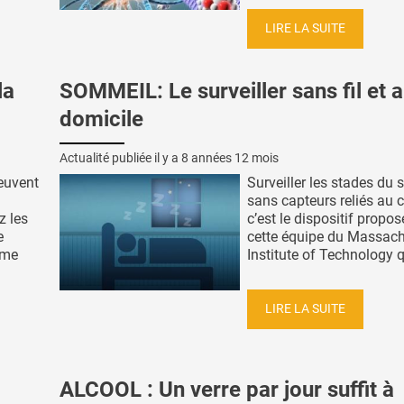
LIRE LA SUITE
la
SOMMEIL: Le surveiller sans fil et 
domicile
Actualité publiée il y a
8 années 12 mois
euvent
Surveiller les stades du
sans capteurs reliés au c
z les
c’est le dispositif propos
e
cette équipe du Massach
rme
Institute of Technology qu
LIRE LA SUITE
ALCOOL : Un verre par jour suffit à