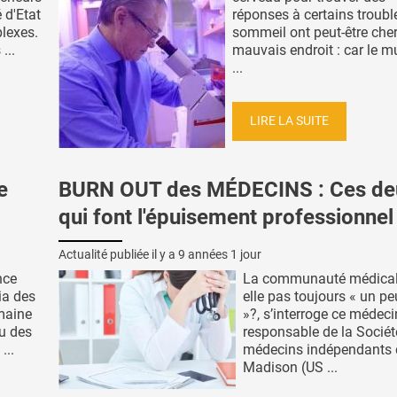
 d'Etat
réponses à certains troubl
lexes.
sommeil ont peut-être che
...
mauvais endroit : car le m
...
LIRE LA SUITE
e
BURN OUT des MÉDECINS : Ces deu
qui font l'épuisement professionnel
Actualité publiée il y a
9 années 1 jour
nce
La communauté médicale
ia des
elle pas toujours « un pe
maine
»?, s’interroge ce médeci
u des
responsable de la Sociét
...
médecins indépendants 
Madison (US ...