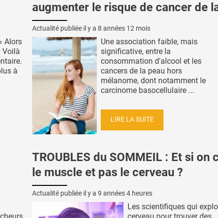
augmenter le risque de cancer de l
Actualité publiée il y a
8 années 12 mois
« Alors
Une association faible, mais
. Voilà
significative, entre la
ntaire.
consommation d'alcool et les
plus à
cancers de la peau hors
mélanome, dont notamment le
carcinome basocellulaire ...
LIRE LA SUITE
TROUBLES du SOMMEIL : Et si on ci
le muscle et pas le cerveau ?
Actualité publiée il y a
9 années 4 heures
Les scientifiques qui explo
rcheurs
cerveau pour trouver des