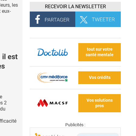
eurs, les
RECEVOIR LA NEWSLETTER
 eux-
tout sur votre
santé mentale
il est
es
Vos crédits
e
Vos solutions
es 2
pros
 du
fficacité
Publicités :