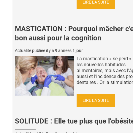
LIRE LA SUITE
MASTICATION : Pourquoi mâcher c'e
bon aussi pour la cognition
Actualité publiée il y a
9 années 1 jour
La mastication « se perd »
les nouvelles habitudes
alimentaires, mais avec l’â
aussi et l’incidence des p
dentaires . Or la stimulation
LIRE LA SUITE
SOLITUDE : Elle tue plus que l’obésit