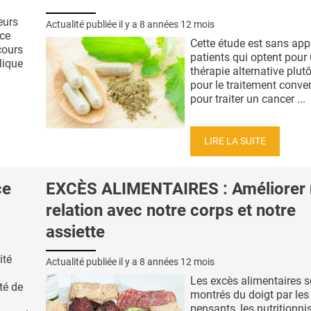
eurs
Actualité publiée il y a
8 années 12 mois
nce
Cette étude est sans appe
cours
patients qui optent pour
lique
thérapie alternative plut
pour le traitement conve
pour traiter un cancer ...
LIRE LA SUITE
ce
EXCÈS ALIMENTAIRES : Améliorer 
relation avec notre corps et notre
assiette
ité
Actualité publiée il y a
8 années 12 mois
Les excès alimentaires s
té de
montrés du doigt par les
pensants, les nutritionni