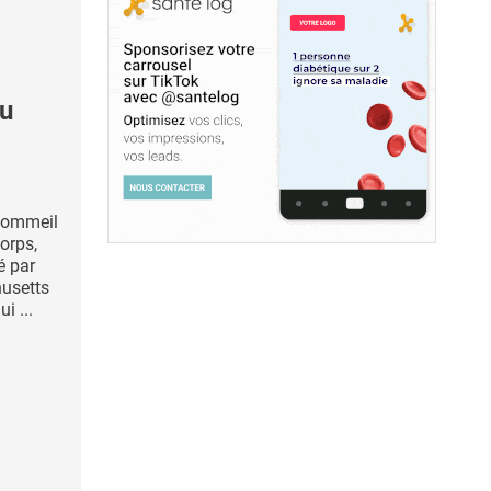
au
 sommeil
orps,
é par
usetts
i ...