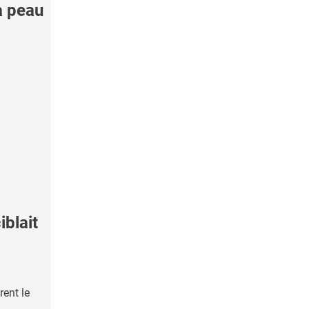
a peau
blait
rent le