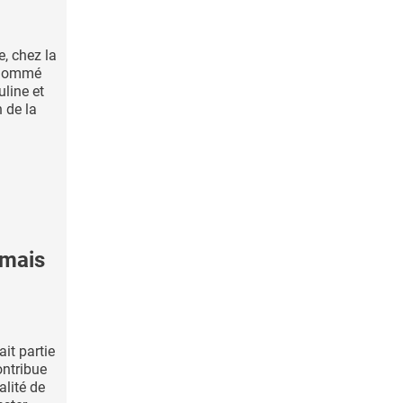
e, chez la
r nommé
uline et
n de la
 mais
it partie
ontribue
lité de