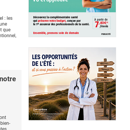
l : les
 une
ôt que
ntionnel,
notre
ont
 bien-
stes