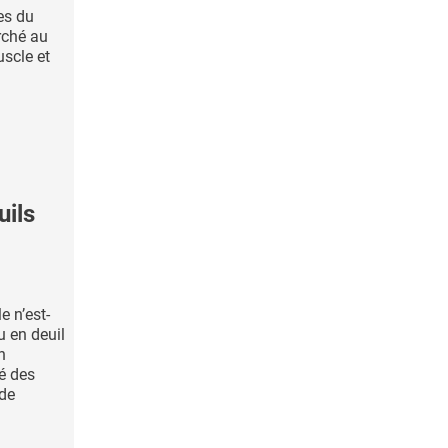
es du
rché au
uscle et
ils
 n’est-
u en deuil
n
é des
de