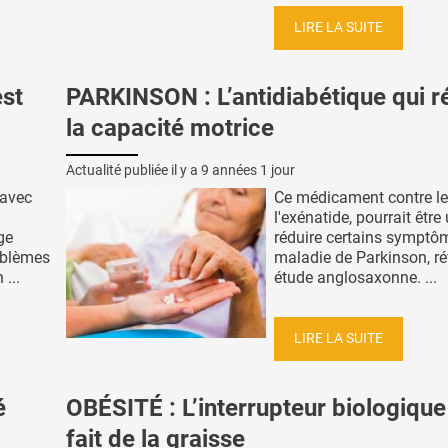
LIRE LA SUITE
st
PARKINSON : L’antidiabétique qui ré
la capacité motrice
Actualité publiée il y a
9 années 1 jour
 avec
Ce médicament contre le
l'exénatide, pourrait être 
ge
réduire certains symptô
roblèmes
maladie de Parkinson, ré
 ...
étude anglosaxonne. ...
LIRE LA SUITE
é
OBÉSITÉ : L’interrupteur biologique
fait de la graisse