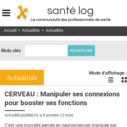
santé log
La communauté des professionnels de santé
Jump to navigation
Accueil
>
Actualités
>
Actualités
MON COMPTE
ABONNEMENT
Mots clés
S'ABONNER À LA REVUE SOIN À DOMICILE
ACTUS
Mode d'affichage :
DOSSIERS
Actualités
Voir
Vo
les
le
RÉSEAUX
actualité
ac
CERVEAU : Manipuler ses connexions
en
en
E-REVUE SAD
pour booster ses fonctions
liste
bl
THÉMA
Actualité publiée il y a
8 années 12 mois
L'APP
C’est une nouvelle percée en neurosciences marquée par