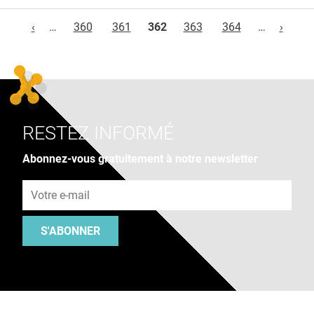
Pages
‹
…
360
361
362
363
364
…
›
RESTEZ INFORMÉ
Abonnez-vous gratuitement à notre newsletter
Adresse e-mail
S'ABONNER