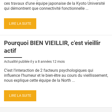
QUI SOMMES-NOUS ?
ces travaux d’une équipe japonaise de la Kyoto Université
qui démontrent que connectivité fonctionnelle ...
PUBLICITÉ
CONDITIONS GÉNÉRALES
LIRE LA SUITE
CONTACT
Pourquoi BIEN VIEILLIR, c'est vieillir
CRÉDITS
actif
Actualité publiée il y a
8 années 12 mois
C’est l’interaction de 2 facteurs psychologiques qui
influence l’humeur et le bien-être au cours du vieillissement,
nous explique cette équipe de la North ...
LIRE LA SUITE