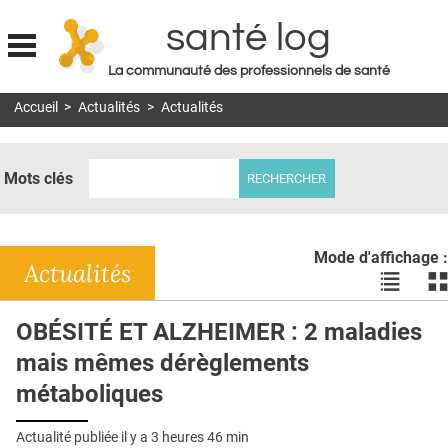
santé log
La communauté des professionnels de santé
Jump to navigation
Accueil
>
Actualités
>
Actualités
MON COMPTE
ABONNEMENT
Mots clés
S'ABONNER À LA REVUE SOIN À DOMICILE
ACTUS
Mode d'affichage :
DOSSIERS
Actualités
Voir
Vo
les
le
RÉSEAUX
actualité
ac
OBÉSITÉ ET ALZHEIMER : 2 maladies
en
en
E-REVUE SAD
mais mêmes dérèglements
liste
bl
THÉMA
métaboliques
L'APP
Actualité publiée il y a
3 heures 46 min