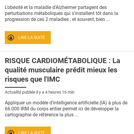
QUI SOMMES-NOUS ?
L'obésité et la maladie d'Alzheimer partagent des
perturbations métaboliques qui s'installent tôt dans la
PUBLICITÉ
progression de ces 2 maladies , et souvent, bien ...
CONDITIONS GÉNÉRALES
LIRE LA SUITE
CONTACT
CRÉDITS
RISQUE CARDIOMÉTABOLIQUE : La
qualité musculaire prédit mieux les
risques que l'IMC
Actualité publiée il y a
4 heures 16 min
Appliquer un modèle d’intelligence artificielle (IA) à plus de
66.000 IRM du corps entier permet ici de développer la
cartographie de référence la plus ...
LIRE LA SUITE