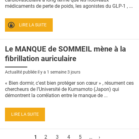
médicaments de perte de poids, les agonistes du GLP-1 , ...
LIRE LA SUITE
Le MANQUE de SOMMEIL mène à la
fibrillation auriculaire
Actualité publiée il y a
1 semaine 3 jours
« Bien dormir, c'est bien protéger son cœur » , résument ces
chercheurs de l’Université de Kumamoto (Japon) qui
démontrent la corrélation entre le manque de ...
LIRE LA SUITE
Pages
1
2
3
4
5
…
›