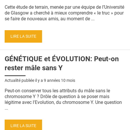
QUI SOMMES-NOUS ?
Cette étude de terrain, menée par une équipe de l’Université
de Glasgow a cherché à mieux comprendre « le truc » pour
PUBLICITÉ
se faire de nouveaux amis, au moment de ...
CONDITIONS GÉNÉRALES
LIRE LA SUITE
CONTACT
CRÉDITS
GÉNÉTIQUE et ÉVOLUTION: Peut-on
rester mâle sans Y
Actualité publiée il y a
9 années 10 mois
Peut-on conserver tous les attributs du mâle sans le
chromosome Y ? Drôle de question à se poser mais
légitime avec l'Evolution, du chromosome Y. Une question
...
LIRE LA SUITE