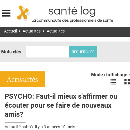
santé log
La communauté des professionnels de santé
Jump to navigation
Accueil
>
Actualités
>
Actualités
MON COMPTE
ABONNEMENT
Mots clés
S'ABONNER À LA REVUE SOIN À DOMICILE
ACTUS
Mode d'affichage :
DOSSIERS
Actualités
Voir
Vo
les
le
RÉSEAUX
actualité
ac
PSYCHO: Faut-il mieux s'affirmer ou
en
en
E-REVUE SAD
écouter pour se faire de nouveaux
liste
bl
THÉMA
amis?
L'APP
Actualité publiée il y a
9 années 10 mois