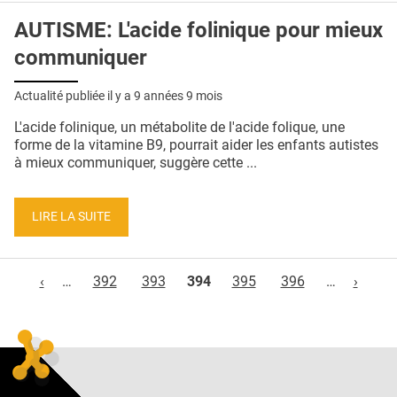
AUTISME: L'acide folinique pour mieux
communiquer
Actualité publiée il y a
9 années 9 mois
L'acide folinique, un métabolite de l'acide folique, une
forme de la vitamine B9, pourrait aider les enfants autistes
à mieux communiquer, suggère cette ...
LIRE LA SUITE
Pages
‹
…
392
393
394
395
396
…
›