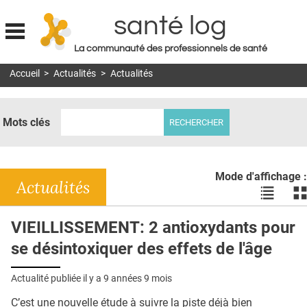
santé log
La communauté des professionnels de santé
Jump to navigation
Accueil
>
Actualités
>
Actualités
MON COMPTE
ABONNEMENT
Mots clés
S'ABONNER À LA REVUE SOIN À DOMICILE
ACTUS
Mode d'affichage :
DOSSIERS
Actualités
Voir
Vo
les
le
RÉSEAUX
actualité
ac
VIEILLISSEMENT: 2 antioxydants pour
en
en
E-REVUE SAD
se désintoxiquer des effets de l'âge
liste
bl
THÉMA
Actualité publiée il y a
9 années 9 mois
L'APP
C’est une nouvelle étude à suivre la piste déjà bien