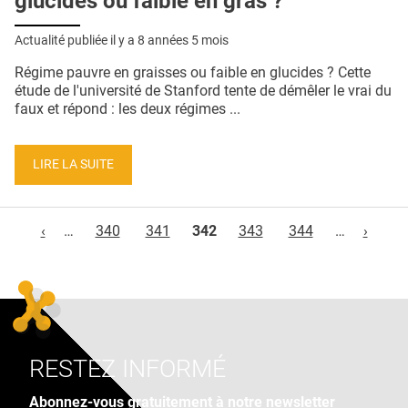
glucides ou faible en gras ?
Actualité publiée il y a
8 années 5 mois
Régime pauvre en graisses ou faible en glucides ? Cette
étude de l'université de Stanford tente de démêler le vrai du
faux et répond : les deux régimes ...
LIRE LA SUITE
Pages
‹
…
340
341
342
343
344
…
›
RESTEZ INFORMÉ
Abonnez-vous gratuitement à notre newsletter