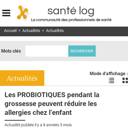
santé log
La communauté des professionnels de santé
Jump to navigation
Accueil
>
Actualités
>
Actualités
MON COMPTE
ABONNEMENT
Mots clés
S'ABONNER À LA REVUE SOIN À DOMICILE
ACTUS
Mode d'affichage :
DOSSIERS
Actualités
Voir
Vo
les
le
RÉSEAUX
actualité
ac
Les PROBIOTIQUES pendant la
en
en
E-REVUE SAD
grossesse peuvent réduire les
liste
bl
THÉMA
allergies chez l’enfant
L'APP
Actualité publiée il y a
8 années 5 mois