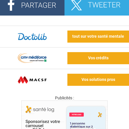
tout sur votre santé mentale
Vos crédits
Vos solutions pros
Publicités :