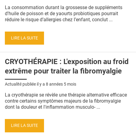
QUI SOMMES-NOUS ?
La consommation durant la grossesse de suppléments
d'huile de poisson et de yaourts probiotiques pourrait
PUBLICITÉ
réduire le risque d’allergies chez l’enfant, conclut ...
CONDITIONS GÉNÉRALES
LIRE LA SUITE
CONTACT
CRÉDITS
CRYOTHÉRAPIE : L'exposition au froid
extrême pour traiter la fibromyalgie
Actualité publiée il y a
8 années 5 mois
La cryothérapie se révèle une thérapie alternative efficace
contre certains symptômes majeurs de la fibromyalgie
dont la douleur et l'inflammation musculo- ...
LIRE LA SUITE