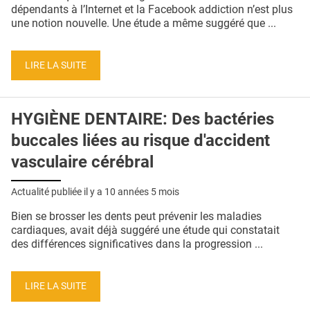
QUI SOMMES-NOUS ?
dépendants à l’Internet et la Facebook addiction n’est plus
une notion nouvelle. Une étude a même suggéré que ...
PUBLICITÉ
CONDITIONS GÉNÉRALES
LIRE LA SUITE
CONTACT
HYGIÈNE DENTAIRE: Des bactéries
CRÉDITS
buccales liées au risque d'accident
vasculaire cérébral
Actualité publiée il y a
10 années 5 mois
Bien se brosser les dents peut prévenir les maladies
cardiaques, avait déjà suggéré une étude qui constatait
des différences significatives dans la progression ...
LIRE LA SUITE