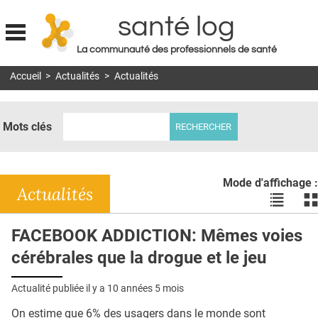
santé log
La communauté des professionnels de santé
Jump to navigation
Accueil
>
Actualités
>
Actualités
MON COMPTE
ABONNEMENT
Mots clés
S'ABONNER À LA REVUE SOIN À DOMICILE
ACTUS
Mode d'affichage :
DOSSIERS
Actualités
Voir
Vo
les
le
RÉSEAUX
actualité
ac
FACEBOOK ADDICTION: Mêmes voies
en
en
E-REVUE SAD
cérébrales que la drogue et le jeu
liste
bl
THÉMA
Actualité publiée il y a
10 années 5 mois
L'APP
On estime que 6% des usagers dans le monde sont