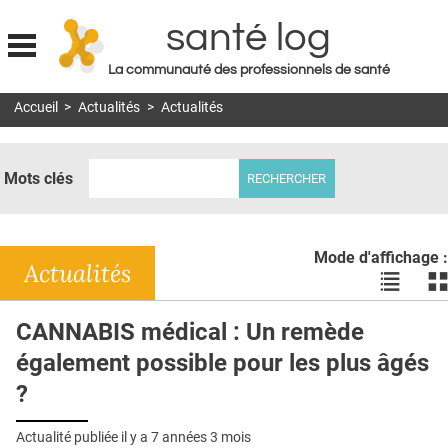
santé log
La communauté des professionnels de santé
Jump to navigation
Accueil
>
Actualités
>
Actualités
MON COMPTE
ABONNEMENT
Mots clés
S'ABONNER À LA REVUE SOIN À DOMICILE
ACTUS
Mode d'affichage :
DOSSIERS
Actualités
Voir
Vo
les
le
RÉSEAUX
actualité
ac
CANNABIS médical : Un remède
en
en
E-REVUE SAD
également possible pour les plus âgés
liste
bl
THÉMA
?
L'APP
Actualité publiée il y a
7 années 3 mois