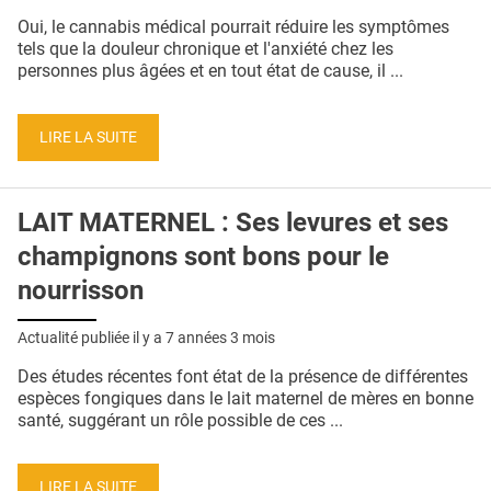
QUI SOMMES-NOUS ?
Oui, le cannabis médical pourrait réduire les symptômes
tels que la douleur chronique et l'anxiété chez les
PUBLICITÉ
personnes plus âgées et en tout état de cause, il ...
CONDITIONS GÉNÉRALES
LIRE LA SUITE
CONTACT
CRÉDITS
LAIT MATERNEL : Ses levures et ses
champignons sont bons pour le
nourrisson
Actualité publiée il y a
7 années 3 mois
Des études récentes font état de la présence de différentes
espèces fongiques dans le lait maternel de mères en bonne
santé, suggérant un rôle possible de ces ...
LIRE LA SUITE