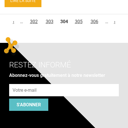
LIRE LA SUITE
Pages
‹
…
302
303
304
305
306
…
›
RESTEZ INFORMÉ
Abonnez-vous gratuitement à notre newsletter
Adresse e-mail
S'ABONNER