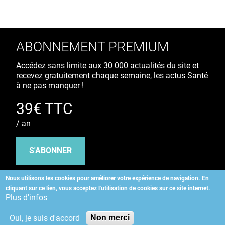
ABONNEMENT PREMIUM
Accédez sans limite aux 30 000 actualités du site et
recevez gratuitement chaque semaine, les actus Santé
à ne pas manquer !
39€ TTC
/ an
S'ABONNER
Nous utilisons les cookies pour améliorer votre expérience de navigation.
En
cliquant sur ce lien, vous acceptez l'utilisation de cookies sur ce site internet.
Copyright
©
2026 ALLIEDHEALTH
Plus d'infos
Oui, je suis d'accord
Non merci
KAURIWEB