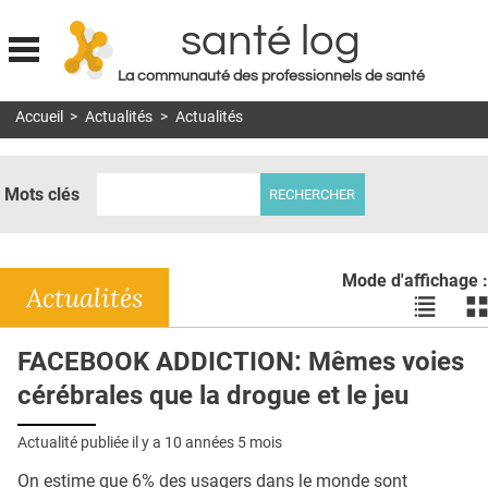
santé log
La communauté des professionnels de santé
Jump to navigation
Accueil
>
Actualités
>
Actualités
MON COMPTE
ABONNEMENT
Mots clés
S'ABONNER À LA REVUE SOIN À DOMICILE
ACTUS
Mode d'affichage :
DOSSIERS
Actualités
Voir
Vo
les
le
RÉSEAUX
actualité
ac
FACEBOOK ADDICTION: Mêmes voies
en
en
E-REVUE SAD
cérébrales que la drogue et le jeu
liste
bl
THÉMA
Actualité publiée il y a
10 années 5 mois
L'APP
On estime que 6% des usagers dans le monde sont