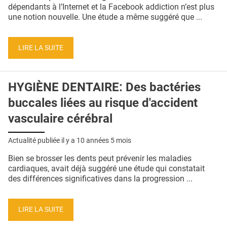
QUI SOMMES-NOUS ?
dépendants à l’Internet et la Facebook addiction n’est plus
une notion nouvelle. Une étude a même suggéré que ...
PUBLICITÉ
CONDITIONS GÉNÉRALES
LIRE LA SUITE
CONTACT
HYGIÈNE DENTAIRE: Des bactéries
CRÉDITS
buccales liées au risque d'accident
vasculaire cérébral
Actualité publiée il y a
10 années 5 mois
Bien se brosser les dents peut prévenir les maladies
cardiaques, avait déjà suggéré une étude qui constatait
des différences significatives dans la progression ...
LIRE LA SUITE