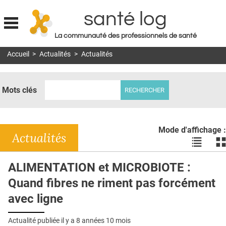
santé log
La communauté des professionnels de santé
Jump to navigation
Accueil
>
Actualités
>
Actualités
MON COMPTE
ABONNEMENT
Mots clés
S'ABONNER À LA REVUE SOIN À DOMICILE
ACTUS
Mode d'affichage :
DOSSIERS
Actualités
Voir
Vo
les
le
RÉSEAUX
actualité
ac
ALIMENTATION et MICROBIOTE :
en
en
E-REVUE SAD
Quand fibres ne riment pas forcément
liste
bl
THÉMA
avec ligne
L'APP
Actualité publiée il y a
8 années 10 mois