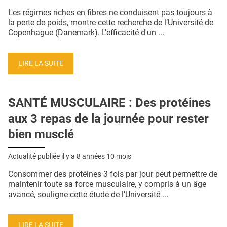
QUI SOMMES-NOUS ?
Les régimes riches en fibres ne conduisent pas toujours à
la perte de poids, montre cette recherche de l’Université de
PUBLICITÉ
Copenhague (Danemark). L'efficacité d'un ...
CONDITIONS GÉNÉRALES
LIRE LA SUITE
CONTACT
CRÉDITS
SANTÉ MUSCULAIRE : Des protéines
aux 3 repas de la journée pour rester
bien musclé
Actualité publiée il y a
8 années 10 mois
Consommer des protéines 3 fois par jour peut permettre de
maintenir toute sa force musculaire, y compris à un âge
avancé, souligne cette étude de l’Université ...
LIRE LA SUITE