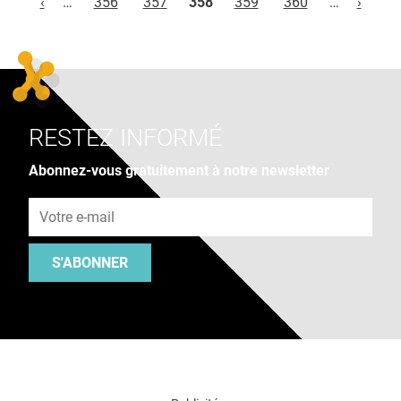
‹
…
356
357
358
359
360
…
›
RESTEZ INFORMÉ
Abonnez-vous gratuitement à notre newsletter
Adresse e-mail
S'ABONNER