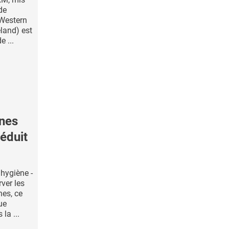
de
 Western
eland) est
 ...
ènes
réduit
'hygiène -
rver les
nes, ce
ue
 la ...