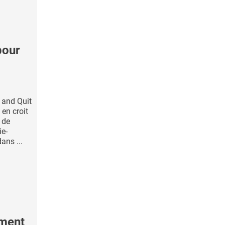
pour
n and Quit
 en croit
 de
ie-
ans ...
ement