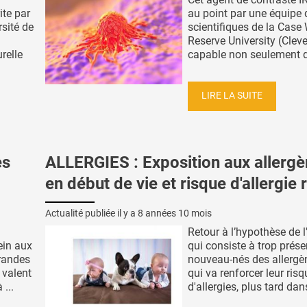
ite par
au point par une équipe 
rsité de
scientifiques de la Case
Reserve University (Clev
relle
capable non seulement de
LIRE LA SUITE
es
ALLERGIES : Exposition aux allerg
en début de vie et risque d'allergie 
Actualité publiée il y a
8 années 10 mois
Retour à l’hypothèse de l
ein aux
qui consiste à trop prése
grandes
nouveau-nés des allergè
 valent
qui va renforcer leur risq
...
d'allergies, plus tard dans