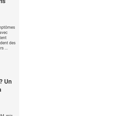
ns
ymptômes
 avec
tent
rdent des
s ...
? Un
a
RM, mis