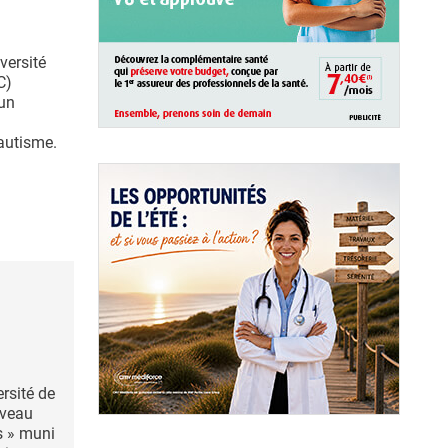
versité
C)
 un
autisme.
rsité de
uveau
s » muni