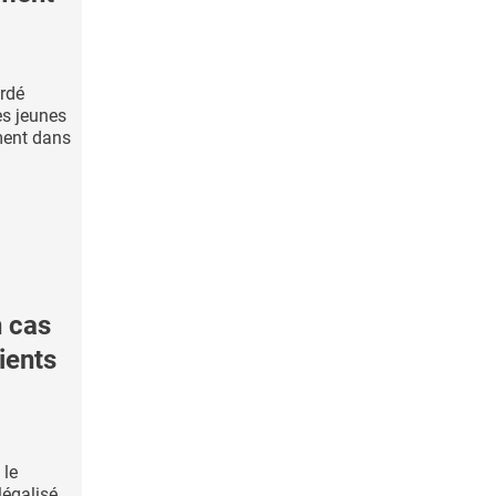
ardé
es jeunes
ment dans
 cas
ients
 le
légalisé