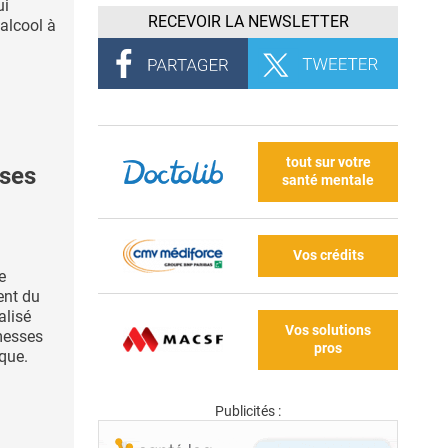
ui
RECEVOIR LA NEWSLETTER
’alcool à
tout sur votre
ses
santé mentale
Vos crédits
e
ent du
alisé
Vos solutions
messes
pros
ique.
Publicités :