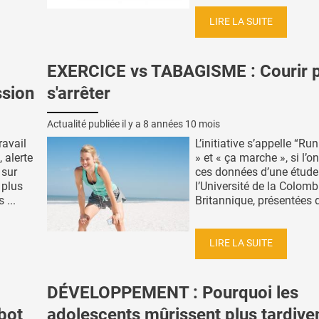
LIRE LA SUITE
EXERCICE vs TABAGISME : Courir 
ssion
s'arrêter
Actualité publiée il y a
8 années 10 mois
ravail
L’initiative s’appelle “Ru
 alerte
» et « ça marche », si l’on
 sur
ces données d’une étude
 plus
l’Université de la Colomb
 ...
Britannique, présentées d
LIRE LA SUITE
DÉVELOPPEMENT : Pourquoi les
bot
adolescents mûrissent plus tardiv