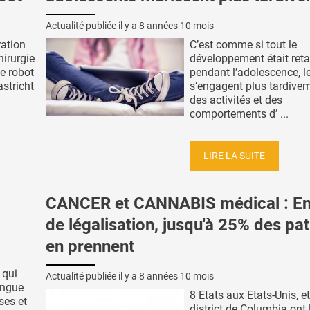
Actualité publiée il y a
8 années 10 mois
ration
C’est comme si tout le
irurgie
développement était ret
de robot
pendant l’adolescence, l
stricht
s’engagent plus tardive
des activités et des
comportements d’ ...
LIRE LA SUITE
CANCER et CANNABIS médical : En
de légalisation, jusqu'à 25% des pat
en prennent
 qui
Actualité publiée il y a
8 années 10 mois
ongue
8 Etats aux Etats-Unis, et
ses et
district de Columbia ont 