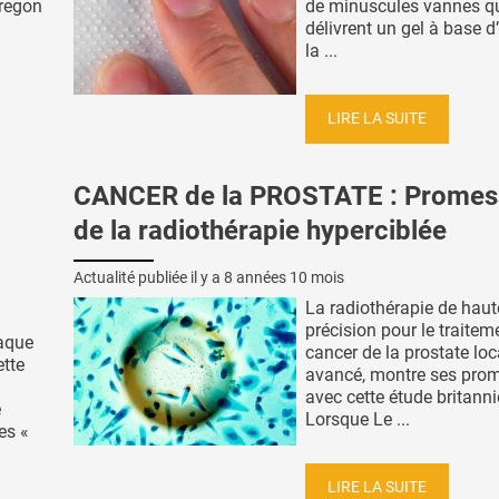
Oregon
de minuscules vannes q
délivrent un gel à base d
la ...
LIRE LA SUITE
CANCER de la PROSTATE : Promes
de la radiothérapie hyperciblée
Actualité publiée il y a
8 années 10 mois
La radiothérapie de haut
précision pour le traitem
taque
cancer de la prostate loc
ette
avancé, montre ses pro
avec cette étude britann
e
Lorsque Le ...
es «
LIRE LA SUITE