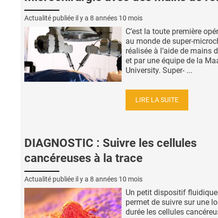
Actualité publiée il y a
8 années 10 mois
C’est la toute première opé
au monde de super-microch
réalisée à l’aide de mains 
et par une équipe de la Maa
University. Super- ...
LIRE LA SUITE
DIAGNOSTIC : Suivre les cellules
cancéreuses à la trace
Actualité publiée il y a
8 années 10 mois
Un petit dispositif fluidique
permet de suivre sur une l
durée les cellules cancéreu