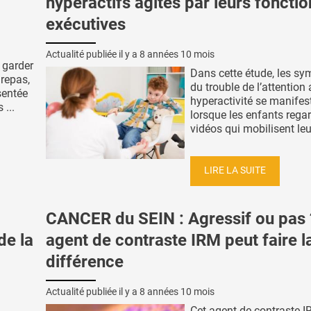
hyperactifs agités par leurs fonctio
exécutives
Actualité publiée il y a
8 années 10 mois
 garder
Dans cette étude, les s
 repas,
du trouble de l’attention
sentée
hyperactivité se manifes
...
lorsque les enfants rega
vidéos qui mobilisent leur
LIRE LA SUITE
CANCER du SEIN : Agressif ou pas 
de la
agent de contraste IRM peut faire l
différence
Actualité publiée il y a
8 années 10 mois
Cet agent de contraste I