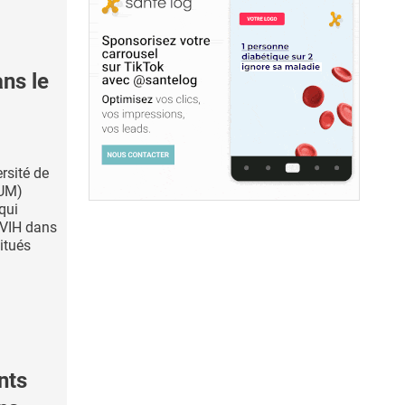
ans le
rsité de
HUM)
qui
u VIH dans
itués
nts