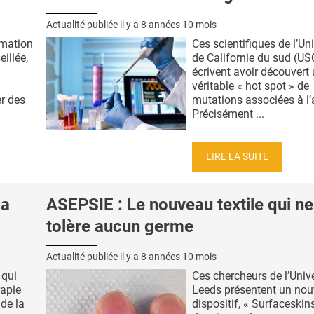
Actualité publiée il y a
8 années 10 mois
mmation
Ces scientifiques de l’Uni
illée,
de Californie du sud (US
écrivent avoir découvert
véritable « hot spot » de
r des
mutations associées à l’
Précisément ...
LIRE LA SUITE
la
ASEPSIE : Le nouveau textile qui ne
tolère aucun germe
Actualité publiée il y a
8 années 10 mois
 qui
Ces chercheurs de l’Unive
rapie
Leeds présentent un no
de la
dispositif, « Surfaceskin