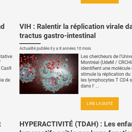
nd
VIH : Ralentir la réplication virale d
tractus gastro-intestinal
Actualité publiée il y a
8 années 10 mois
ntative
Les chercheurs de l'Unive
’
Montréal (UdeM / CRC
 Cas9
identifient une molécule 
stimule la réplication d
ie de
les lymphocytes T CD4 s
dans l' ...
LIRE LA SUITE
t
HYPERACTIVITÉ (TDAH) : Les enfa