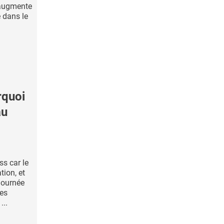
 augmente
 dans le
quoi
au
ss car le
tion, et
 journée
ses
...