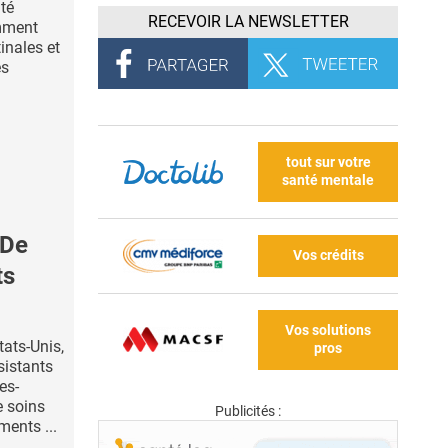
ité
RECEVOIR LA NEWSLETTER
omment
inales et
es
tout sur votre
santé mentale
 De
Vos crédits
ts
Vos solutions
ats-Unis,
pros
sistants
es-
 soins
Publicités :
ments ...