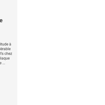
e
étude à
dérable
fs chez
diaque
 ...