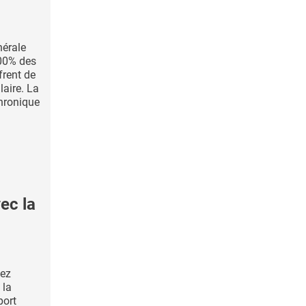
nérale
100% des
frent de
aire. La
chronique
ec la
hez
 la
port