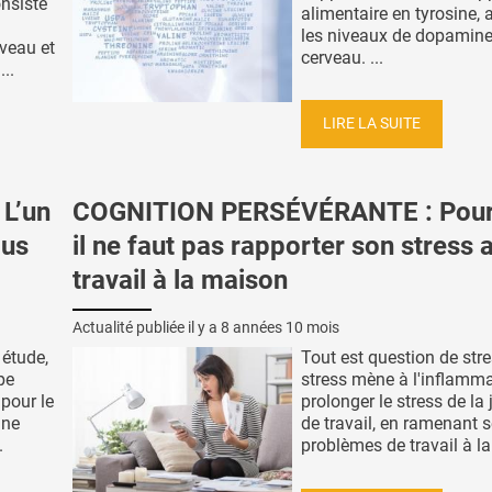
onsiste
alimentaire en tyrosine,
les niveaux de dopamine
veau et
cerveau. ...
..
LIRE LA SUITE
L’un
COGNITION PERSÉVÉRANTE : Pour
lus
il ne faut pas rapporter son stress 
travail à la maison
Actualité publiée il y a
8 années 10 mois
 étude,
Tout est question de stre
pe
stress mène à l'inflamma
 pour le
prolonger le stress de la
nne
de travail, en ramenant 
.
problèmes de travail à la 