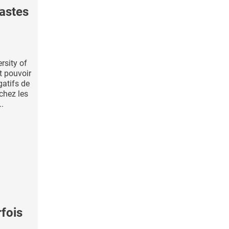
astes
rsity of
t pouvoir
gatifs de
 chez les
..
rfois