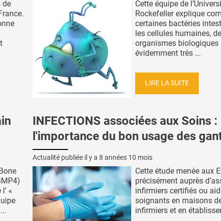
s de
Cette équipe de l’Univers
France.
Rockefeller explique c
onne
certaines bactéries intest
les cellules humaines, d
t
organismes biologiques
évidemment très ...
LIRE LA SUITE
in
INFECTIONS associées aux Soins :
l'importance du bon usage des gan
Actualité publiée il y a
8 années 10 mois
 Bone
Cette étude menée aux Et
(BMP4)
précisément auprès d’as
l’ «
infirmiers certifiés ou aid
quipe
soignants en maisons de
..
infirmiers et en établisse