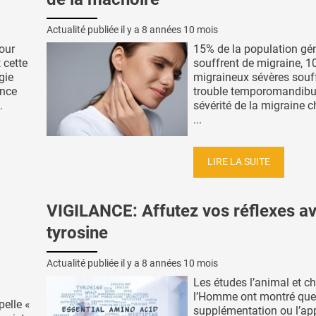
Actualité publiée il y a
8 années 10 mois
our
15% de la population gé
 cette
souffrent de migraine, 
gie
migraineux sévères souf
ence
trouble temporomandibul
.
sévérité de la migraine 
...
LIRE LA SUITE
:
VIGILANCE: Affutez vos réflexes av
tyrosine
Actualité publiée il y a
8 années 10 mois
Les études l’animal et c
l’Homme ont montré que
pelle «
supplémentation ou l’ap