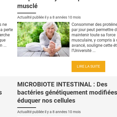
musclé
Actualité publiée il y a
8 années 10 mois
s ne
Consommer des protéine
a perte
par jour peut permettre 
herche
maintenir toute sa force
gue
musculaire, y compris à
 ...
avancé, souligne cette é
l’Université ...
LIRE LA SUITE
MICROBIOTE INTESTINAL : Des
s
bactéries génétiquement modifiées
éduquer nos cellules
Actualité publiée il y a
8 années 10 mois