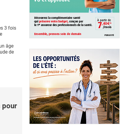
s 3 fois
de
 un âge
tude de
 pour