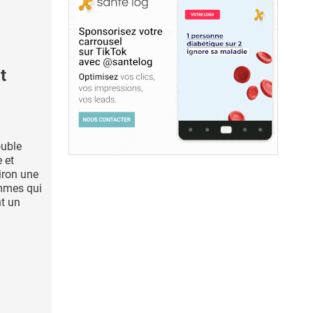
t
ouble
 et
iron une
mmes qui
nt un