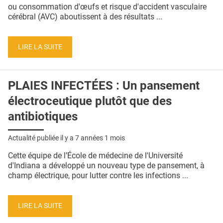
QUI SOMMES-NOUS ?
ou consommation d'œufs et risque d'accident vasculaire
cérébral (AVC) aboutissent à des résultats ...
PUBLICITÉ
CONDITIONS GÉNÉRALES
LIRE LA SUITE
CONTACT
PLAIES INFECTÉES : Un pansement
CRÉDITS
électroceutique plutôt que des
antibiotiques
Actualité publiée il y a
7 années 1 mois
Cette équipe de l’École de médecine de l'Université
d'Indiana a développé un nouveau type de pansement, à
champ électrique, pour lutter contre les infections ...
LIRE LA SUITE