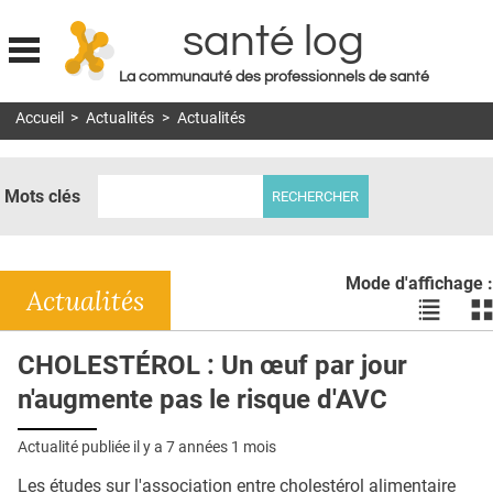
santé log
La communauté des professionnels de santé
Jump to navigation
Accueil
>
Actualités
>
Actualités
MON COMPTE
ABONNEMENT
Mots clés
S'ABONNER À LA REVUE SOIN À DOMICILE
ACTUS
Mode d'affichage :
DOSSIERS
Actualités
Voir
Vo
les
le
RÉSEAUX
actualité
ac
CHOLESTÉROL : Un œuf par jour
en
en
E-REVUE SAD
n'augmente pas le risque d'AVC
liste
bl
THÉMA
Actualité publiée il y a
7 années 1 mois
L'APP
Les études sur l'association entre cholestérol alimentaire