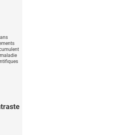
sans
rements
ccumulent
 maladie
ntifiques
traste