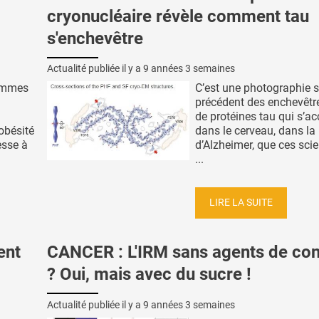
cryonucléaire révèle comment tau
s'enchevêtre
Actualité publiée il y a
9 années 3 semaines
femmes
C’est une photographie 
précédent des enchevêt
de protéines tau qui s’a
’obésité
dans le cerveau, dans la
esse à
d’Alzheimer, que ces scie
...
LIRE LA SUITE
ent
CANCER : L'IRM sans agents de con
? Oui, mais avec du sucre !
Actualité publiée il y a
9 années 3 semaines