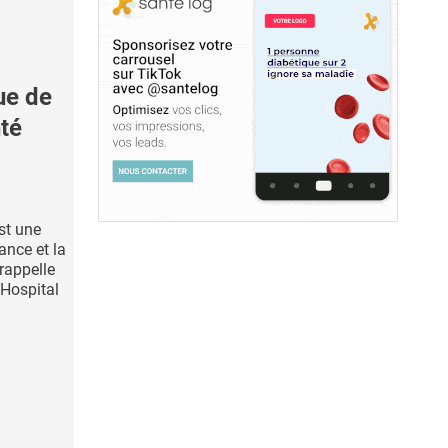
ue de
nté
st une
ance et la
rappelle
 Hospital