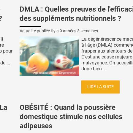
e
DMLA : Quelles preuves de l'efficac
?
des suppléments nutritionnels ?
Actualité publiée il y a
9 années 3 semaines
lt
La dégénérescence macul
re
à l’âge (DMLA) commen
es pour
frapper aux alentours de
C’est une cause majeure
de ...
malvoyance. On accueille
donc bien ...
LIRE LA SUITE
La
OBÉSITÉ : Quand la poussière
domestique stimule nos cellules
adipeuses