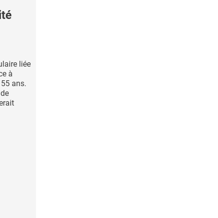
ité
aire liée
ce à
 55 ans.
 de
rait