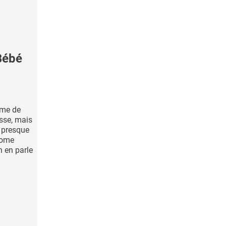
Bébé
me de
esse, mais
t presque
rome
n en parle