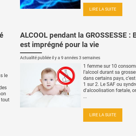
LIRE LA SUITE
é
ALCOOL pendant la GROSSESSE : 
est imprégné pour la vie
Actualité publiée il y a
9 années 3 semaines
1 femme sur 10 consom
l’alcool durant sa gross
s le
dans certains pays, c’es
1 sur 2. Le SAF ou synd
des
d'alcoolisation fœtale, o
non
...
 tout
LIRE LA SUITE