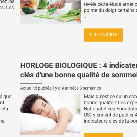
hez les
révèle cette étude améric
s. Les
pointe du doigt certains 
...
LIRE LA SUITE
HORLOGE BIOLOGIQUE : 4 indicate
clés d'une bonne qualité de sommei
Actualité publiée il y a
9 années 3 semaines
ré que
Mais qu'est-ce qu’un so
nt
bonne qualité ? Les expe
méta-
National Sleep Foundati
US) viennent de publier 
me,
indicateurs clés de la bon