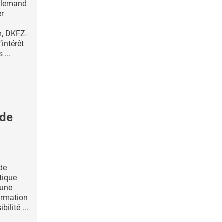
allemand
er
, DKFZ-
’intérêt
 ...
 de
de
tique
 une
formation
bilité ...