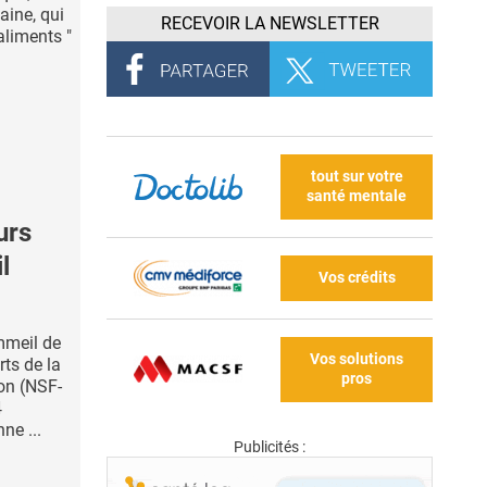
aine, qui
RECEVOIR LA NEWSLETTER
aliments "
tout sur votre
santé mentale
urs
l
Vos crédits
mmeil de
Vos solutions
rts de la
pros
on (NSF-
4
ne ...
Publicités :