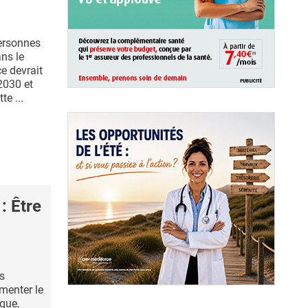
personnes
ns le
e devrait
2030 et
te ...
: Être
s
menter le
que,