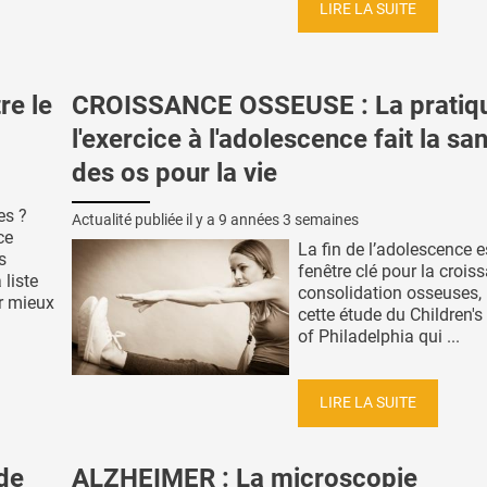
LIRE LA SUITE
re le
CROISSANCE OSSEUSE : La pratiq
l'exercice à l'adolescence fait la sa
des os pour la vie
es ?
Actualité publiée il y a
9 années 3 semaines
ce
La fin de l’adolescence e
s
fenêtre clé pour la croiss
 liste
consolidation osseuses, 
r mieux
cette étude du Children's
of Philadelphia qui ...
LIRE LA SUITE
de
ALZHEIMER : La microscopie