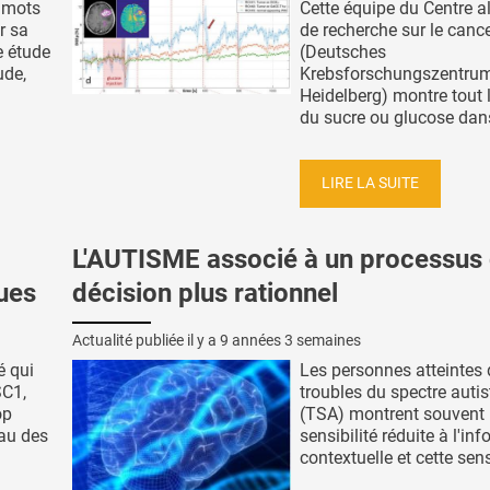
 mots
Cette équipe du Centre 
r sa
de recherche sur le canc
e étude
(Deutsches
ude,
Krebsforschungszentrum
Heidelberg) montre tout l
du sucre ou glucose dans
LIRE LA SUITE
L'AUTISME associé à un processus
ues
décision plus rationnel
Actualité publiée il y a
9 années 3 semaines
é qui
Les personnes atteintes 
SC1,
troubles du spectre autis
op
(TSA) montrent souvent
eau des
sensibilité réduite à l'in
contextuelle et cette sensi