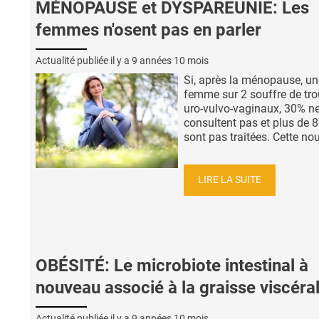
MÉNOPAUSE et DYSPAREUNIE: Les
femmes n'osent pas en parler
Actualité publiée il y a
9 années 10 mois
Si, après la ménopause, un
femme sur 2 souffre de tro
uro-vulvo-vaginaux, 30% n
consultent pas et plus de 
sont pas traitées. Cette nouv
LIRE LA SUITE
OBÉSITÉ: Le microbiote intestinal à
nouveau associé à la graisse viscéra
Actualité publiée il y a
9 années 10 mois