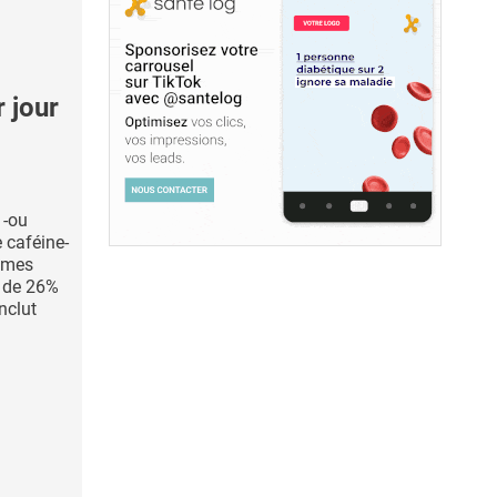
 jour
 -ou
 caféine-
mmes
 de 26%
nclut