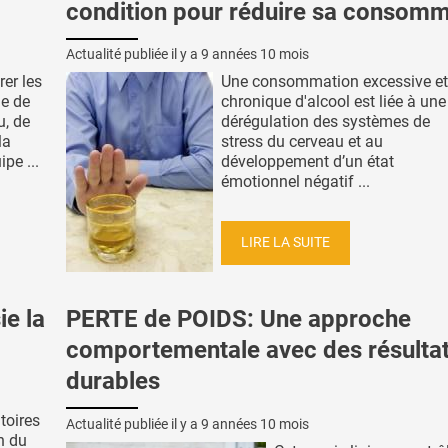
condition pour réduire sa consomm
Actualité publiée il y a
9 années 10 mois
rer les
Une consommation excessive et
e de
chronique d'alcool est liée à une
u, de
dérégulation des systèmes de
la
stress du cerveau et au
pe ...
développement d’un état
émotionnel négatif ...
LIRE LA SUITE
ie la
PERTE de POIDS: Une approche
comportementale avec des résulta
durables
itoires
Actualité publiée il y a
9 années 10 mois
n du