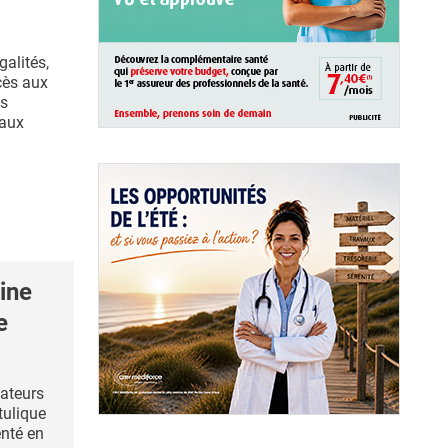
galités,
cès aux
es
 aux
ine
e
lateurs
tulique
nté en