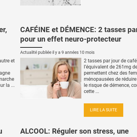
r,
CAFÉINE et DÉMENCE: 2 tasses par
pour un effet neuro-protecteur
Actualité publiée il y a
9 années 10 mois
autre et
2 tasses par jour de café
l’équivalent de 261mg de
pagne
permettent chez des fe
 marche
ménopausées de réduire
 la ...
le risque de démence, co
cette ...
LIRE LA SUITE
u
ALCOOL: Réguler son stress, une