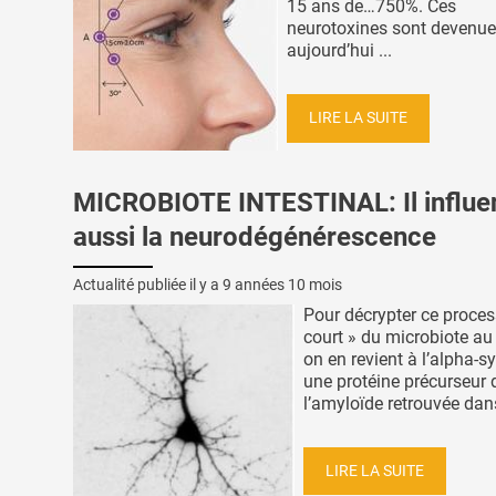
15 ans de…750%. Ces
neurotoxines sont devenu
aujourd’hui ...
LIRE LA SUITE
MICROBIOTE INTESTINAL: Il influe
aussi la neurodégénérescence
Actualité publiée il y a
9 années 10 mois
Pour décrypter ce proces
court » du microbiote au
on en revient à l’alpha-s
une protéine précurseur 
l’amyloïde retrouvée dans
LIRE LA SUITE