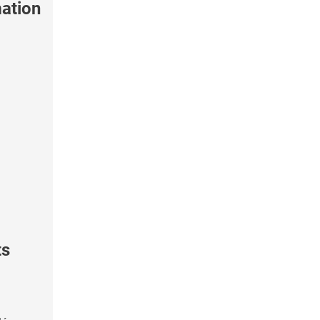
ation
ts