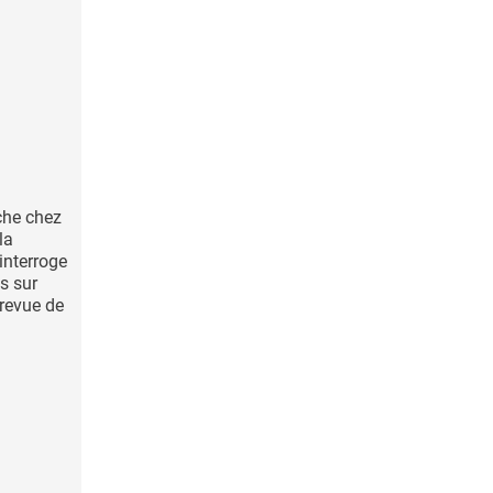
rche chez
la
interroge
s sur
revue de