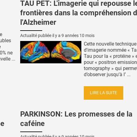
TAU PET: L'imagerie qui repousse l
frontières dans la compréhension 
l'Alzheimer
e
Actualité publiée il y a
9 années 10 mois
ubles
Cette nouvelle technique
e
d'imagerie nommée « Ta
80% ne
Tau pour la « protéine » 
elle ...
pour « positron emission
tomography » qui perme
d’observer jusqu’à l’ ...
LIRE LA SUITE
PARKINSON: Les promesses de la
le
caféine
Actualité publiée il y a
9 années 10 mois