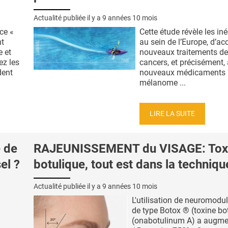
Actualité publiée il y a
9 années 10 mois
ce «
Cette étude révèle les iné
nt
au sein de l’Europe, d’ac
 et
nouveaux traitements d
ez les
cancers, et précisément,
dent
nouveaux médicaments
mélanome ...
LIRE LA SUITE
 de
RAJEUNISSEMENT du VISAGE: Tox
el ?
botulique, tout est dans la techniqu
Actualité publiée il y a
9 années 10 mois
L'utilisation de neuromodu
de type Botox ® (toxine bo
(onabotulinum A) a augme