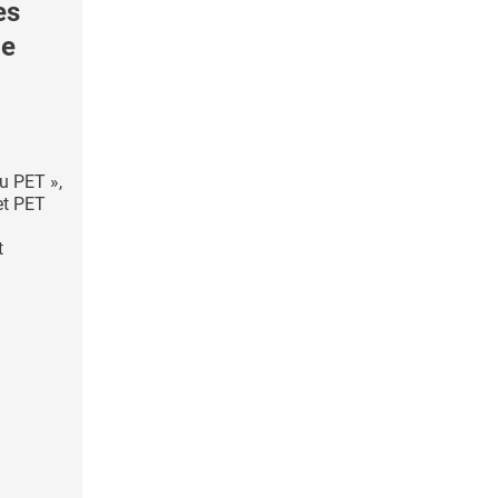
es
de
u PET »,
et PET
t