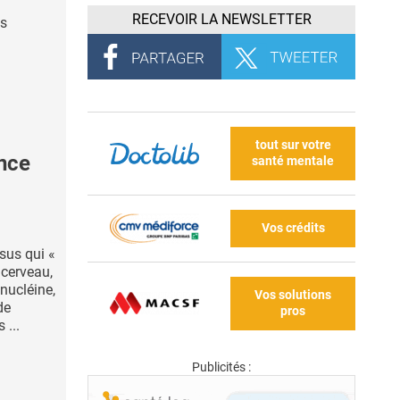
RECEVOIR LA NEWSLETTER
es
tout sur votre
nce
santé mentale
Vos crédits
sus qui «
 cerveau,
ynucléine,
Vos solutions
de
pros
 ...
Publicités :