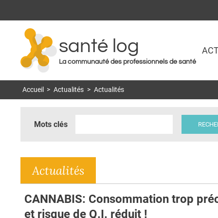
santé log
ACT
La communauté des professionnels de santé
Accueil
>
Actualités
>
Actualités
Mots clés
Actualités
CANNABIS: Consommation trop pré
et risque de Q.I. réduit !