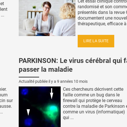
Cet essai clinique contrô
 et
randomisé et son comme
lent
présentés dans la revue 
...
documentent une nouvel
thérapeutique, efficace à l
LIRE LA SUITE
PARKINSON: Le virus cérébral qui f
passer la maladie
Actualité publiée il y a
9 années 10 mois
ier.
Ces chercheurs décrivent cette
burn
faille comme un bug dans le
cin sur
firewall qui protège le cerveau
ausse.
contre la maladie de Parkinson 
..
comme un virus (informatique)
qui ...