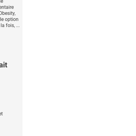
lé
ntaire
Obesity,
le option
a fois, ...
ait
et