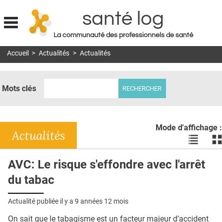
santé log
La communauté des professionnels de santé
Jump to navigation
Accueil
>
Actualités
>
Actualités
MON COMPTE
ABONNEMENT
Mots clés
S'ABONNER À LA REVUE SOIN À DOMICILE
ACTUS
Mode d'affichage :
DOSSIERS
Actualités
Voir
Vo
les
le
RÉSEAUX
actualité
ac
AVC: Le risque s'effondre avec l'arrêt
en
en
E-REVUE SAD
du tabac
liste
bl
THÉMA
Actualité publiée il y a
9 années 12 mois
L'APP
On sait que le tabagisme est un facteur majeur d’accident