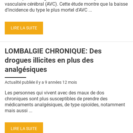
QUI SOMMES-NOUS ?
vasculaire cérébral (AVC). Cette étude montre que la baisse
d’incidence du type le plus mortel d'AVC ...
PUBLICITÉ
CONDITIONS GÉNÉRALES
LIRE LA SUITE
CONTACT
LOMBALGIE CHRONIQUE: Des
CRÉDITS
drogues illicites en plus des
analgésiques
Actualité publiée il y a
9 années 12 mois
Les personnes qui vivent avec des maux de dos
chroniques sont plus susceptibles de prendre des
médicaments analgésiques, de type opioïdes, notamment
mais aussi ...
LIRE LA SUITE