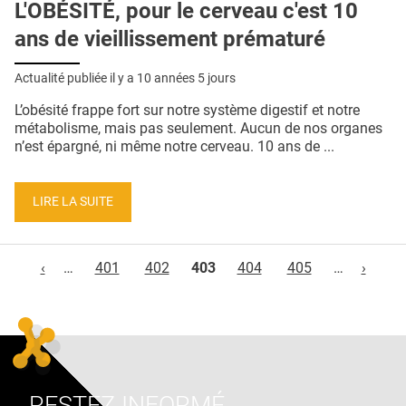
L'OBÉSITÉ, pour le cerveau c'est 10
ans de vieillissement prématuré
Actualité publiée il y a
10 années 5 jours
L’obésité frappe fort sur notre système digestif et notre
métabolisme, mais pas seulement. Aucun de nos organes
n’est épargné, ni même notre cerveau. 10 ans de ...
LIRE LA SUITE
Pages
‹
…
401
402
403
404
405
…
›
RESTEZ INFORMÉ