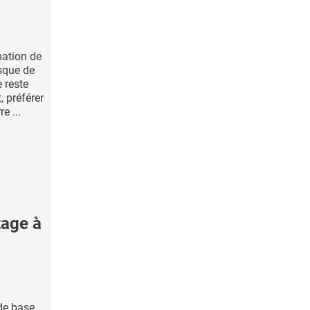
mation de
isque de
 reste
, préférer
e ...
tage à
de base