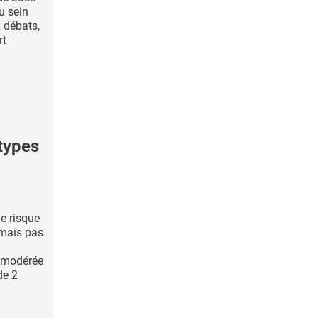
u sein
x débats,
rt
types
le risque
 mais pas
 modérée
de 2