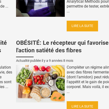
s
Analytical Methods pourr
de ...
permettre de tester, ext
...
LIRE LA SUITE
ité
OBÉSITÉ: Le récepteur qui favorise
s
l'action satiété des fibres
Actualité publiée il y a
9 années 8 mois
ulation
Compléter un régime ali
vie, des
avec des fibres fermente
e
(dont l’amidon) peut réd
es sont
l'appétit et le gain de po
s ...
corporel. Mais voilà, il e
...
LIRE LA SUITE