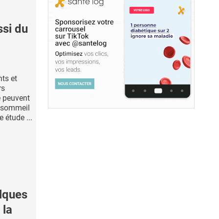
si du
ts et
rs
 peuvent
u sommeil
e étude ...
lques
 la