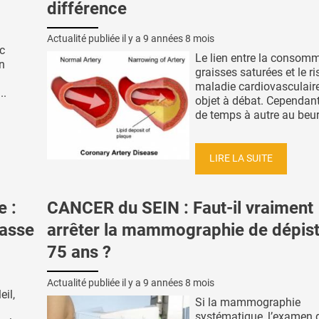
différence
Actualité publiée il y a
9 années 8 mois
c
Le lien entre la consom
n
graisses saturées et le r
maladie cardiovasculaire
..
objet à débat. Cependant
de temps à autre au beurr
LIRE LA SUITE
 :
CANCER du SEIN : Faut-il vraiment
casse
arrêter la mammographie de dépis
75 ans ?
Actualité publiée il y a
9 années 8 mois
eil,
Si la mammographie
systématique, l’examen 