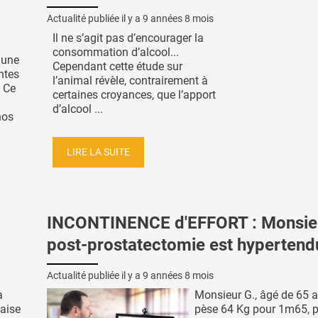
Actualité publiée il y a
9 années 8 mois
Il ne s’agit pas d’encourager la
consommation d’alcool...
'une
Cependant cette étude sur
ntes
l’animal révèle, contrairement à
. Ce
certaines croyances, que l’apport
d’alcool ...
nos
LIRE LA SUITE
INCONTINENCE d'EFFORT : Monsieu
post-prostatectomie est hypertend
Actualité publiée il y a
9 années 8 mois
a
Monsieur G., âgé de 65 a
vaise
pèse 64 Kg pour 1m65, p