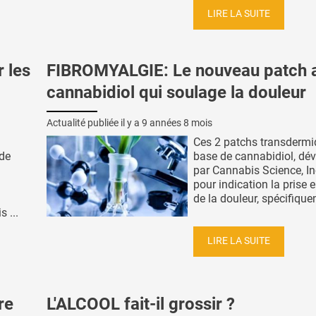
LIRE LA SUITE
 les
FIBROMYALGIE: Le nouveau patch 
cannabidiol qui soulage la douleur
Actualité publiée il y a
9 années 8 mois
Ces 2 patchs transdermi
 de
base de cannabidiol, dé
par Cannabis Science, In
pour indication la prise 
de la douleur, spécifique
 ...
LIRE LA SUITE
re
L'ALCOOL fait-il grossir ?