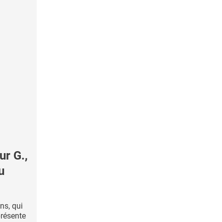
r G.,
u
ns, qui
résente