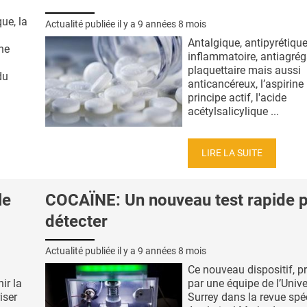
que, la
Actualité publiée il y a
9 années 8 mois
Antalgique, antipyrétique,
ne
inflammatoire, antiagré
plaquettaire mais aussi
du
anticancéreux, l’aspirine
principe actif, l'acide
acétylsalicylique ...
LIRE LA SUITE
le
COCAÏNE: Un nouveau test rapide p
détecter
Actualité publiée il y a
9 années 8 mois
Ce nouveau dispositif, p
ir la
par une équipe de l’Unive
iser
Surrey dans la revue spé