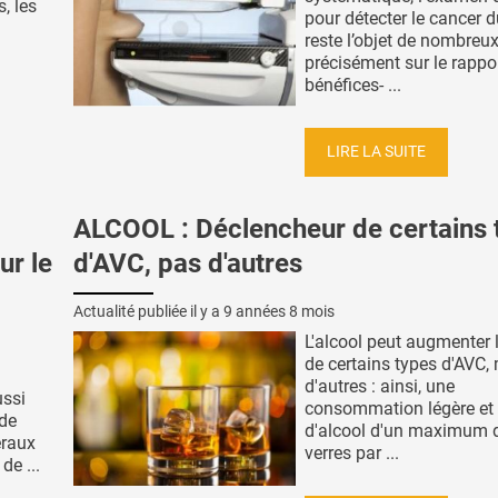
, les
pour détecter le cancer d
reste l’objet de nombreu
précisément sur le rappo
bénéfices- ...
LIRE LA SUITE
ALCOOL : Déclencheur de certains 
ur le
d'AVC, pas d'autres
Actualité publiée il y a
9 années 8 mois
L'alcool peut augmenter 
de certains types d'AVC,
a
d'autres : ainsi, une
ussi
consommation légère et
 de
d'alcool d'un maximum 
éraux
verres par ...
de ...