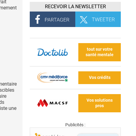
ait
RECEVOIR LA NEWSLETTER
rêmement
tout sur votre
santé mentale
Vos crédits
mentaire
scibles
uire
Vos solutions
ids
pros
xiste une
Publicités :