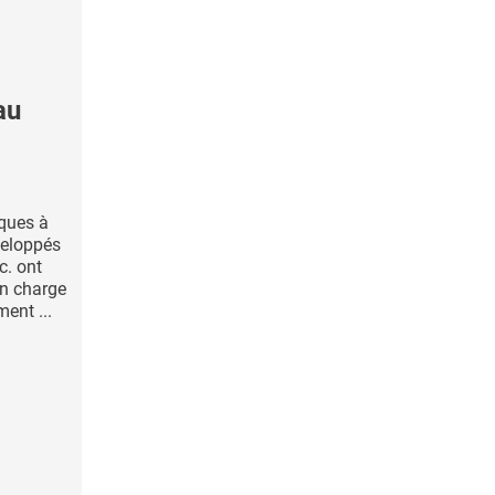
au
ques à
veloppés
c. ont
en charge
ment ...