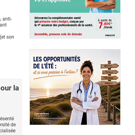
 anti-
gant
 (et son
our la
résenté
rsité de
cialisée