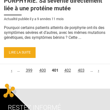
PORPHYRIE: Sa sévérité directement
liée à une protéine mutée
Actualité publiée il y a
9 années 11 mois
Pourquoi certains patients atteints de porphyrie ont-ils des
symptômes sévères et d’autres, avec les mêmes mutations
génétiques, des symptômes bénins ? Cette ...
LIRE LA SUITE
Pages
‹
…
399
400
401
402
403
…
›
RESTEZ INFORMÉ