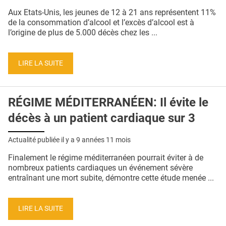
QUI SOMMES-NOUS ?
Aux Etats-Unis, les jeunes de 12 à 21 ans représentent 11%
de la consommation d’alcool et l’excès d’alcool est à
PUBLICITÉ
l’origine de plus de 5.000 décès chez les ...
CONDITIONS GÉNÉRALES
LIRE LA SUITE
CONTACT
CRÉDITS
RÉGIME MÉDITERRANÉEN: Il évite le
décès à un patient cardiaque sur 3
Actualité publiée il y a
9 années 11 mois
Finalement le régime méditerranéen pourrait éviter à de
nombreux patients cardiaques un événement sévère
entraînant une mort subite, démontre cette étude menée ...
LIRE LA SUITE