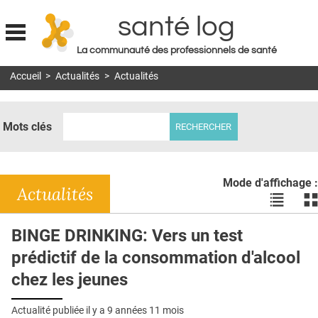
santé log
La communauté des professionnels de santé
Jump to navigation
Accueil
>
Actualités
>
Actualités
MON COMPTE
ABONNEMENT
Mots clés
S'ABONNER À LA REVUE SOIN À DOMICILE
ACTUS
Mode d'affichage :
DOSSIERS
Actualités
Voir
Vo
les
le
RÉSEAUX
actualité
ac
BINGE DRINKING: Vers un test
en
en
E-REVUE SAD
prédictif de la consommation d'alcool
liste
bl
THÉMA
chez les jeunes
L'APP
Actualité publiée il y a
9 années 11 mois