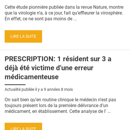
QUI SOMMES-NOUS ?
Cette étude pionnière publiée dans la revue Nature, montre
que la virologie n’a, à ce jour, fait qu’effleurer la virosphère.
PUBLICITÉ
En effet, ce ne sont pas moins de ...
CONDITIONS GÉNÉRALES
LIRE LA SUITE
CONTACT
CRÉDITS
PRESCRIPTION: 1 résident sur 3 a
déjà été victime d'une erreur
médicamenteuse
Actualité publiée il y a
9 années 8 mois
On sait bien qu’en routine clinique le médecin n’est pas
toujours présent lors de la première délivrance d’un
médicament, en établissement. Cette analyse de l' ...
LIRE LA SUITE