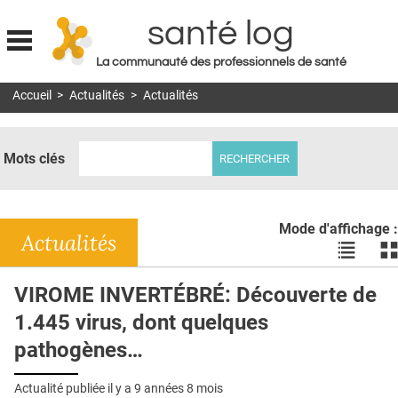
santé log
La communauté des professionnels de santé
Jump to navigation
Accueil
>
Actualités
>
Actualités
MON COMPTE
ABONNEMENT
Mots clés
S'ABONNER À LA REVUE SOIN À DOMICILE
ACTUS
Mode d'affichage :
DOSSIERS
Actualités
Voir
Vo
les
le
RÉSEAUX
actualité
ac
VIROME INVERTÉBRÉ: Découverte de
en
en
E-REVUE SAD
1.445 virus, dont quelques
liste
bl
THÉMA
pathogènes…
L'APP
Actualité publiée il y a
9 années 8 mois