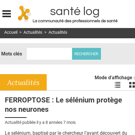
santé log
La communauté des professionnels de santé
Jump to navigation
Accueil
>
Actualités
>
Actualités
MON COMPTE
ABONNEMENT
Mots clés
S'ABONNER À LA REVUE SOIN À DOMICILE
ACTUS
Mode d'affichage :
DOSSIERS
Actualités
Voir
Vo
les
le
RÉSEAUX
actualité
ac
FERROPTOSE : Le sélénium protège
en
en
E-REVUE SAD
nos neurones
liste
bl
THÉMA
Actualité publiée il y a
8 années 7 mois
L'APP
Le sélénium, baptisé par le chercheur l’ayant découvert du