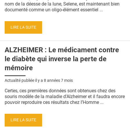
QUI SOMMES-NOUS ?
nom de la déesse de la lune, Selene, est maintenant bien
documenté comme un oligo-élément essentiel ...
PUBLICITÉ
CONDITIONS GÉNÉRALES
LIRE LA SUITE
CONTACT
ALZHEIMER : Le médicament contre
CRÉDITS
le diabète qui inverse la perte de
mémoire
Actualité publiée il y a
8 années 7 mois
Certes, ces premières données sont obtenues chez des
souris modèle de la maladie d'Alzheimer et il faudra encore
pouvoir reproduire ces résultats chez l’Homme ...
LIRE LA SUITE