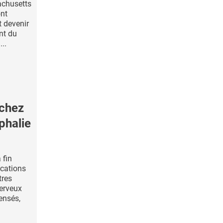
achusetts
ont
t devenir
nt du
..
 chez
phalie
 fin
ications
tres
erveux
ensés,