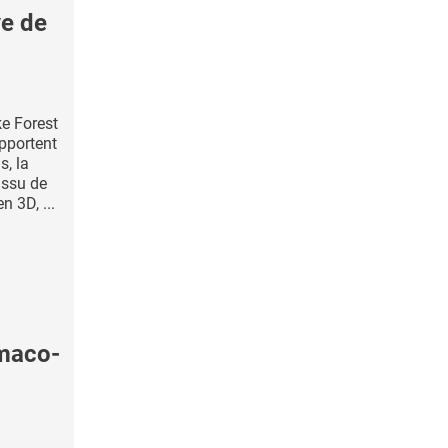
e de
e Forest
pportent
s, la
issu de
 3D, ...
maco-