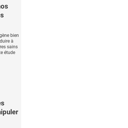
nos
es
gène bien
nduire à
res sains
te étude
es
ipuler