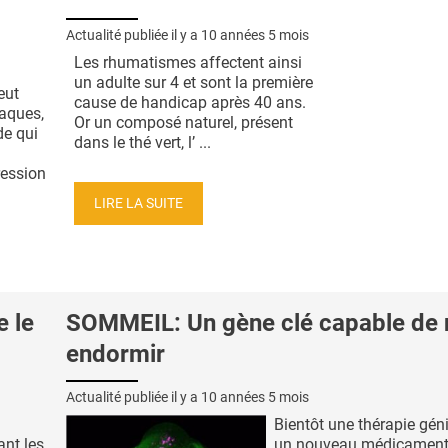
Actualité publiée il y a
10 années 5 mois
Les rhumatismes affectent ainsi
un adulte sur 4 et sont la première
eut
cause de handicap après 40 ans.
iaques,
Or un composé naturel, présent
de qui
dans le thé vert, l’ ...
ression
LIRE LA SUITE
 le
SOMMEIL: Un gène clé capable de
endormir
Actualité publiée il y a
10 années 5 mois
Bientôt une thérapie gén
nt les
un nouveau médicament