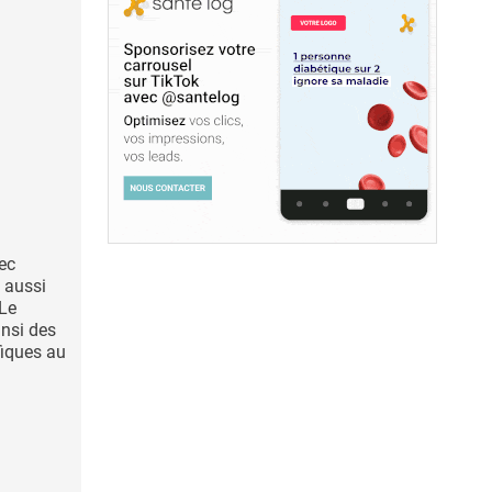
ec
e aussi
 Le
insi des
fiques au