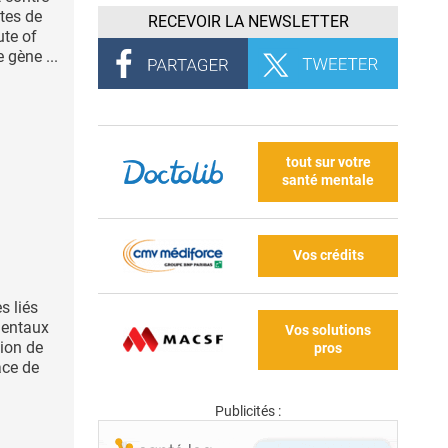
stes de
RECEVOIR LA NEWSLETTER
ute of
 gène ...
tout sur votre
santé mentale
Vos crédits
s liés
mentaux
Vos solutions
sion de
pros
ace de
Publicités :