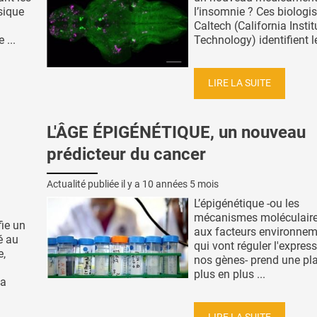
sique
l’insomnie ? Ces biologi
Caltech (California Instit
 ...
Technology) identifient le
LIRE LA SUITE
L'ÂGE ÉPIGÉNÉTIQUE, un nouveau
prédicteur du cancer
Actualité publiée il y a
10 années 5 mois
L’épigénétique -ou les
mécanismes moléculaire
fie un
aux facteurs environne
é au
qui vont réguler l'expres
e,
nos gènes- prend une pl
plus en plus ...
la