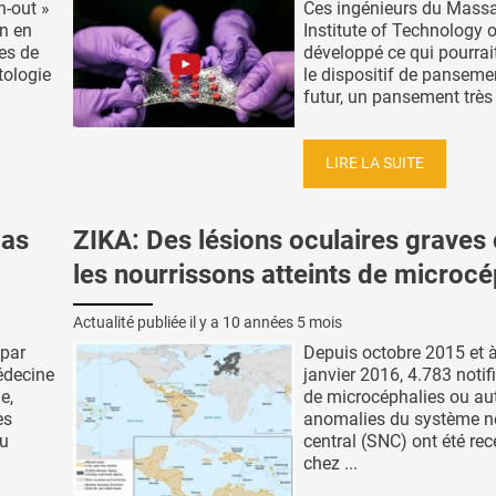
n-out »
Ces ingénieurs du Mass
n en
Institute of Technology 
es de
développé ce qui pourrai
tologie
le dispositif de panseme
futur, un pansement très .
LIRE LA SUITE
pas
ZIKA: Des lésions oculaires graves
les nourrissons atteints de microcé
Actualité publiée il y a
10 années 5 mois
 par
Depuis octobre 2015 et à
édecine
janvier 2016, 4.783 notif
e,
de microcéphalies ou au
es
anomalies du système n
du
central (SNC) ont été rec
chez ...