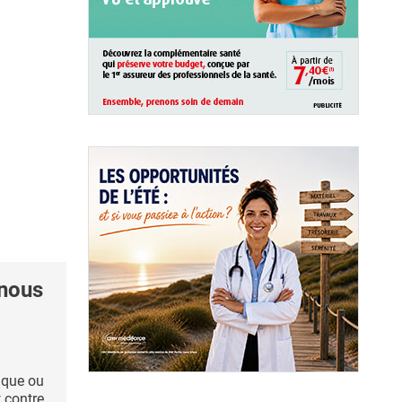
 nous
ique ou
 contre