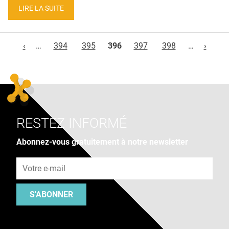
LIRE LA SUITE
Pages
‹
…
394
395
396
397
398
…
›
RESTEZ INFORMÉ
Abonnez-vous gratuitement à notre newsletter
Adresse e-mail
S'ABONNER