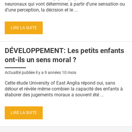
QUI SOMMES-NOUS ?
neuronaux qui vont déterminer, à partir d’une sensation ou
d’une perception, la décision et le ...
PUBLICITÉ
CONDITIONS GÉNÉRALES
LIRE LA SUITE
CONTACT
DÉVELOPPEMENT: Les petits enfants
CRÉDITS
ont-ils un sens moral ?
Actualité publiée il y a
9 années 10 mois
Cette étude University of East Anglia répond oui, sans
détour et révèle même combien la capacité des enfants à
élaborer des jugements moraux a souvent été ...
LIRE LA SUITE