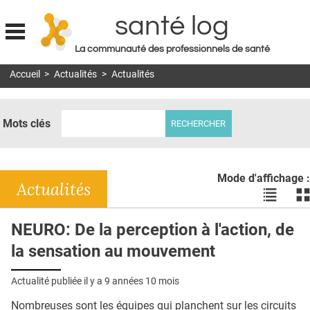
santé log
La communauté des professionnels de santé
Jump to navigation
Accueil
>
Actualités
>
Actualités
MON COMPTE
ABONNEMENT
Mots clés
S'ABONNER À LA REVUE SOIN À DOMICILE
ACTUS
Mode d'affichage :
DOSSIERS
Actualités
Voir
Vo
les
le
RÉSEAUX
actualité
ac
NEURO: De la perception à l'action, de
en
en
E-REVUE SAD
la sensation au mouvement
liste
bl
THÉMA
Actualité publiée il y a
9 années 10 mois
L'APP
Nombreuses sont les équipes qui planchent sur les circuits