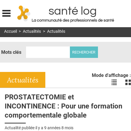
santé log
La communauté des professionnels de santé
Jump to navigation
Accueil
>
Actualités
>
Actualités
MON COMPTE
ABONNEMENT
Mots clés
S'ABONNER À LA REVUE SOIN À DOMICILE
ACTUS
Mode d'affichage :
DOSSIERS
Actualités
Voir
Vo
les
le
RÉSEAUX
actualité
ac
PROSTATECTOMIE et
en
en
E-REVUE SAD
INCONTINENCE : Pour une formation
liste
bl
THÉMA
comportementale globale
L'APP
Actualité publiée il y a
9 années 8 mois