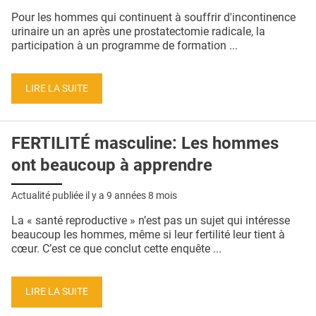
QUI SOMMES-NOUS ?
Pour les hommes qui continuent à souffrir d'incontinence
urinaire un an après une prostatectomie radicale, la
PUBLICITÉ
participation à un programme de formation ...
CONDITIONS GÉNÉRALES
LIRE LA SUITE
CONTACT
CRÉDITS
FERTILITÉ masculine: Les hommes
ont beaucoup à apprendre
Actualité publiée il y a
9 années 8 mois
La « santé reproductive » n’est pas un sujet qui intéresse
beaucoup les hommes, même si leur fertilité leur tient à
cœur. C’est ce que conclut cette enquête ...
LIRE LA SUITE