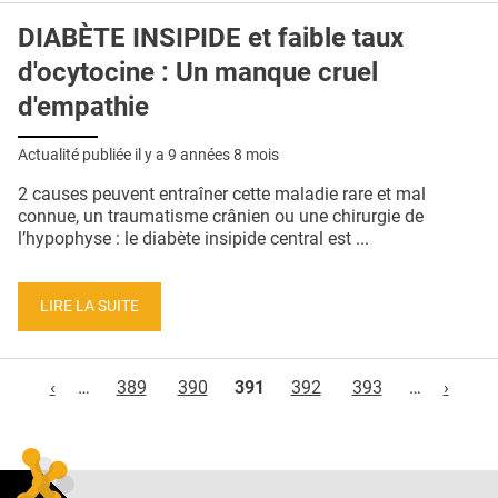
DIABÈTE INSIPIDE et faible taux
d'ocytocine : Un manque cruel
d'empathie
Actualité publiée il y a
9 années 8 mois
2 causes peuvent entraîner cette maladie rare et mal
connue, un traumatisme crânien ou une chirurgie de
l’hypophyse : le diabète insipide central est ...
LIRE LA SUITE
Pages
‹
…
389
390
391
392
393
…
›