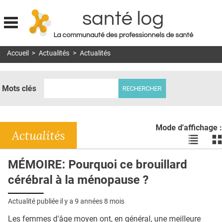
santé log
La communauté des professionnels de santé
Jump to navigation
Accueil
>
Actualités
>
Actualités
MON COMPTE
ABONNEMENT
Mots clés
S'ABONNER À LA REVUE SOIN À DOMICILE
ACTUS
Mode d'affichage :
DOSSIERS
Actualités
Voir
Vo
les
le
RÉSEAUX
actualité
ac
MÉMOIRE: Pourquoi ce brouillard
en
en
E-REVUE SAD
cérébral à la ménopause ?
liste
bl
THÉMA
Actualité publiée il y a
9 années 8 mois
L'APP
Les femmes d'âge moyen ont, en général, une meilleure