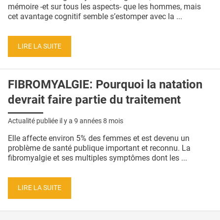
QUI SOMMES-NOUS ?
mémoire -et sur tous les aspects- que les hommes, mais
cet avantage cognitif semble s’estomper avec la ...
PUBLICITÉ
CONDITIONS GÉNÉRALES
LIRE LA SUITE
CONTACT
FIBROMYALGIE: Pourquoi la natation
CRÉDITS
devrait faire partie du traitement
Actualité publiée il y a
9 années 8 mois
Elle affecte environ 5% des femmes et est devenu un
problème de santé publique important et reconnu. La
fibromyalgie et ses multiples symptômes dont les ...
LIRE LA SUITE