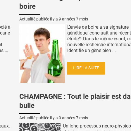
boire
Actualité publiée il y a
9 années 7 mois
ocié à
L’envie de boire a sa signature
 carie
génétique, concluait une récen
étude*. Dans le même esprit, ce
it
nouvelle recherche internationa
 ...
identifie un gène bien ...
LIRE LA SUITE
CHAMPAGNE : Tout le plaisir est da
bulle
Actualité publiée il y a
9 années 7 mois
eaux,
Un long processus neuro-physico