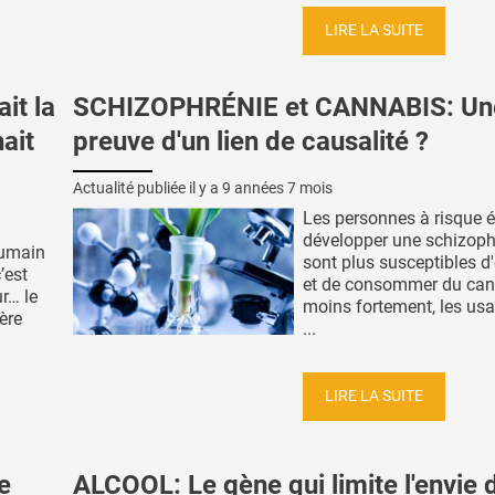
LIRE LA SUITE
it la
SCHIZOPHRÉNIE et CANNABIS: Un
ait
preuve d'un lien de causalité ?
Actualité publiée il y a
9 années 7 mois
Les personnes à risque é
développer une schizoph
umain
sont plus susceptibles d
’est
et de consommer du cann
ur… le
moins fortement, les us
ère
...
LIRE LA SUITE
e
ALCOOL: Le gène qui limite l'envie 