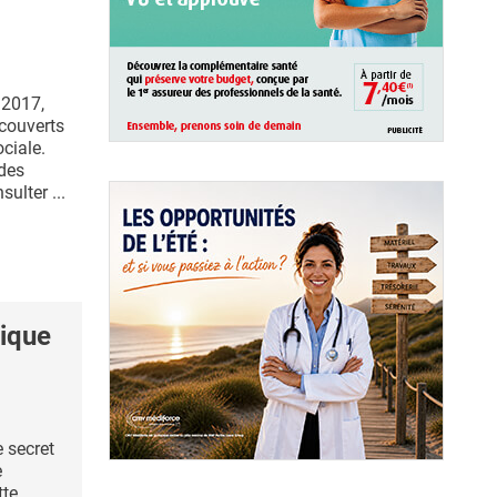
 2017,
 couverts
ciale.
des
ulter ...
ique
e secret
e
tte