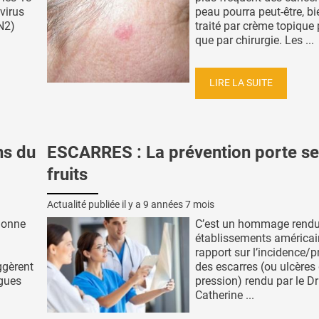
virus
peau pourra peut-être, bie
N2)
traité par crème topique 
que par chirurgie. Les ...
LIRE LA SUITE
ns du
ESCARRES : La prévention porte s
fruits
Actualité publiée il y a
9 années 7 mois
 donne
C’est un hommage rend
établissements américai
rapport sur l’incidence/
ggèrent
des escarres (ou ulcères
gues
pression) rendu par le Dr
Catherine ...