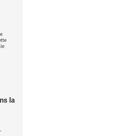
te
tte
le
ns la
-