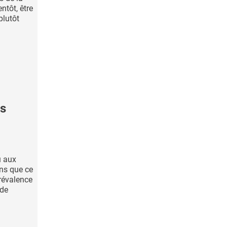
ntôt, être
plutôt
es
u aux
ns que ce
prévalence
 de