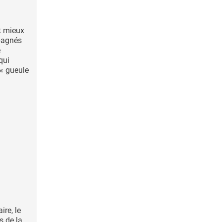
t mieux
pagnés
e
qui
« gueule
ire, le
s de la