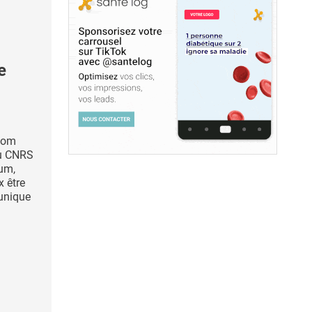
e
 nom
du CNRS
um,
x être
unique