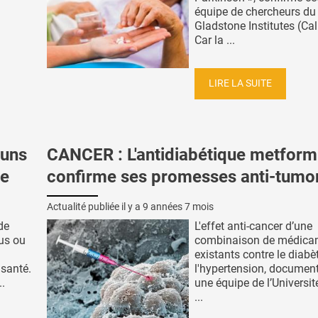
équipe de chercheurs du
Gladstone Institutes (Cal
Car la ...
LIRE LA SUITE
uns
CANCER : L'antidiabétique metform
ue
confirme ses promesses anti-tumo
Actualité publiée il y a
9 années 7 mois
de
L'effet anti-cancer d’une
sus ou
combinaison de médica
existants contre le diabè
 santé.
l'hypertension, document
..
une équipe de l’Universit
...