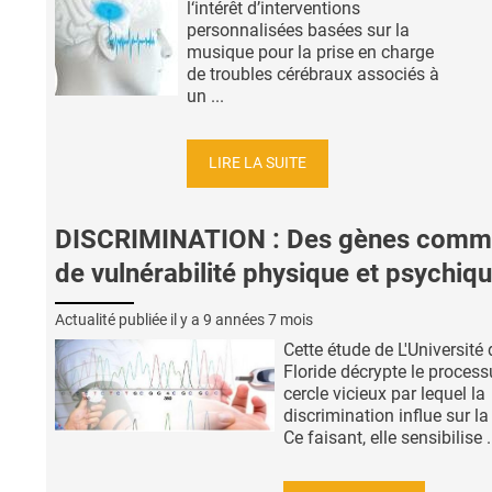
l‘intérêt d’interventions
personnalisées basées sur la
musique pour la prise en charge
de troubles cérébraux associés à
un ...
LIRE LA SUITE
DISCRIMINATION : Des gènes comm
de vulnérabilité physique et psychiq
Actualité publiée il y a
9 années 7 mois
Cette étude de L'Université 
Floride décrypte le proces
cercle vicieux par lequel la
discrimination influe sur la
Ce faisant, elle sensibilise .