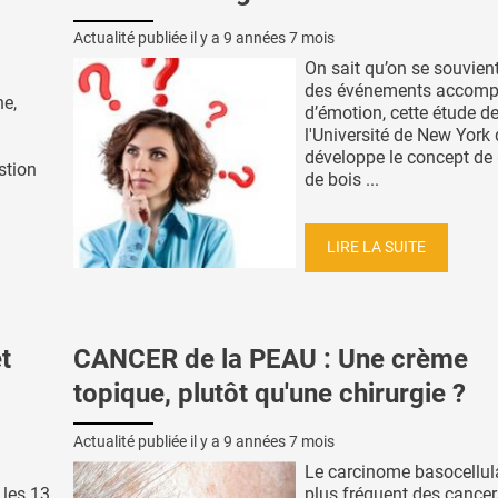
Actualité publiée il y a
9 années 7 mois
On sait qu’on se souvien
des événements accom
ne,
d’émotion, cette étude d
l'Université de New York 
développe le concept de 
stion
de bois ...
LIRE LA SUITE
t
CANCER de la PEAU : Une crème
topique, plutôt qu'une chirurgie ?
Actualité publiée il y a
9 années 7 mois
Le carcinome basocellula
 les 13
plus fréquent des cancer