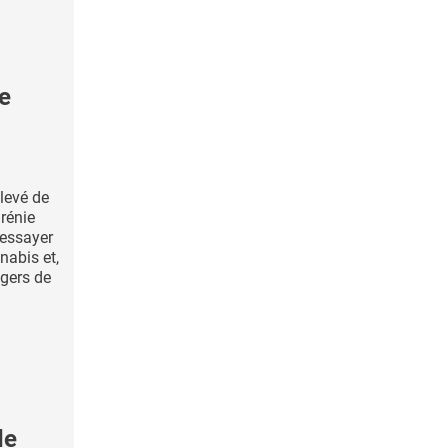
e
levé de
rénie
'essayer
abis et,
agers de
de