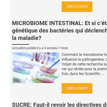
LIRE LA SUITE
MICROBIOME INTESTINAL: Et si c‘éta
génétique des bactéries qui déclench
la maladie?
Actualité publiée il y a
9 années 7 mois
Comment le microbiome h
influence la pathogenèse, c
l’objet de cette recherche s
ver qui révèle pour la premi
fois, dans les Scientific ...
LIRE LA SUITE
SUCRE: Faut-il revoir les directives d