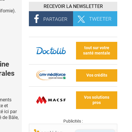
RECEVOIR LA NEWSLETTER
ifornie).
tout sur votre
santé mentale
ine
rales
Vos crédits
Vos solutions
ments
pros
te et
é ici par
é de Bâle,
Publicités :