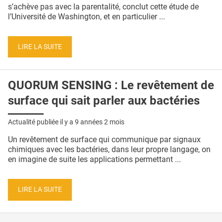
QUI SOMMES-NOUS ?
s’achève pas avec la parentalité, conclut cette étude de
l’Université de Washington, et en particulier ...
PUBLICITÉ
CONDITIONS GÉNÉRALES
LIRE LA SUITE
CONTACT
QUORUM SENSING : Le revêtement de
CRÉDITS
surface qui sait parler aux bactéries
Actualité publiée il y a
9 années 2 mois
Un revêtement de surface qui communique par signaux
chimiques avec les bactéries, dans leur propre langage, on
en imagine de suite les applications permettant ...
LIRE LA SUITE