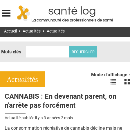
santé log
La communauté des professionnels de santé
Jump to navigation
Accueil
>
Actualités
>
Actualités
MON COMPTE
ABONNEMENT
Mots clés
S'ABONNER À LA REVUE SOIN À DOMICILE
ACTUS
Mode d'affichage :
DOSSIERS
Actualités
Voir
Vo
les
le
RÉSEAUX
actualité
ac
CANNABIS : En devenant parent, on
en
en
E-REVUE SAD
n'arrête pas forcément
liste
bl
THÉMA
Actualité publiée il y a
9 années 2 mois
L'APP
La consommation récréative de cannabis décline mais ne