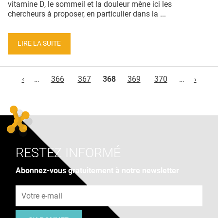
vitamine D, le sommeil et la douleur mène ici les
chercheurs à proposer, en particulier dans la ...
LIRE LA SUITE
Pages
‹
…
366
367
368
369
370
…
›
RESTEZ INFORMÉ
Abonnez-vous gratuitement à notre newsletter
Adresse e-mail