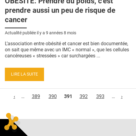
OBÉSITÉ: Prendre du poids, c'est
prendre aussi un peu de risque de
cancer
Actualité publiée il y a
9 années 8 mois
L’association entre obésité et cancer est bien documentée,
on sait que même avec un IMC « normal », que les cellules
cancéreuses « stressées » car surchargées ...
LIRE LA SUITE
Pages
‹
…
389
390
391
392
393
…
›