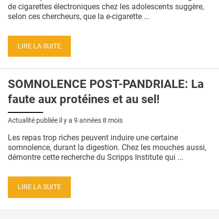
QUI SOMMES-NOUS ?
de cigarettes électroniques chez les adolescents suggère,
selon ces chercheurs, que la e-cigarette ...
PUBLICITÉ
CONDITIONS GÉNÉRALES
LIRE LA SUITE
CONTACT
SOMNOLENCE POST-PANDRIALE: La
CRÉDITS
faute aux protéines et au sel!
Actualité publiée il y a
9 années 8 mois
Les repas trop riches peuvent induire une certaine
somnolence, durant la digestion. Chez les mouches aussi,
démontre cette recherche du Scripps Institute qui ...
LIRE LA SUITE