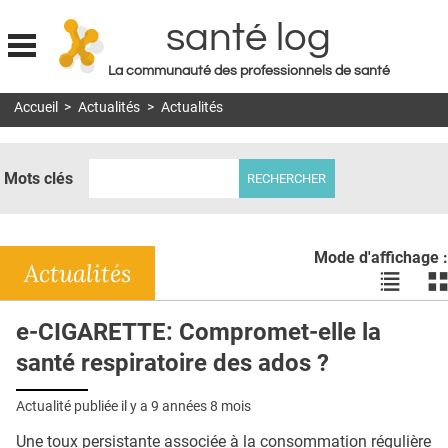
santé log
La communauté des professionnels de santé
Jump to navigation
Accueil
>
Actualités
>
Actualités
MON COMPTE
ABONNEMENT
Mots clés
S'ABONNER À LA REVUE SOIN À DOMICILE
ACTUS
Mode d'affichage :
DOSSIERS
Actualités
Voir
Vo
les
le
RÉSEAUX
actualité
ac
e-CIGARETTE: Compromet-elle la
en
en
E-REVUE SAD
santé respiratoire des ados ?
liste
bl
THÉMA
Actualité publiée il y a
9 années 8 mois
L'APP
Une toux persistante associée à la consommation régulière