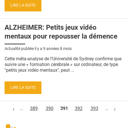
LIRE LA SUITE
ALZHEIMER: Petits jeux vidéo
mentaux pour repousser la démence
Actualité publiée il y a
9 années 8 mois
Cette méta-analyse de l’Université de Sydney confirme que
suivre une « formation cérébrale » sur ordinateur, de type
"petits jeux vidéo mentaux", peut ...
LIRE LA SUITE
Pages
‹
…
389
390
391
392
393
…
›