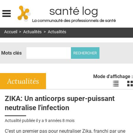
santé log
La communauté des professionnels de santé
Jump to navigation
Accueil
>
Actualités
>
Actualités
MON COMPTE
ABONNEMENT
Mots clés
S'ABONNER À LA REVUE SOIN À DOMICILE
ACTUS
Mode d'affichage :
DOSSIERS
Actualités
Voir
Vo
les
le
RÉSEAUX
actualité
ac
ZIKA: Un anticorps super-puissant
en
en
E-REVUE SAD
neutralise l'infection
liste
bl
THÉMA
Actualité publiée il y a
9 années 8 mois
L'APP
C’est un premier pas pour neutraliser Zika, franchi par une