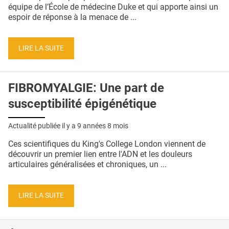
QUI SOMMES-NOUS ?
équipe de l’École de médecine Duke et qui apporte ainsi un
espoir de réponse à la menace de ...
PUBLICITÉ
CONDITIONS GÉNÉRALES
LIRE LA SUITE
CONTACT
FIBROMYALGIE: Une part de
CRÉDITS
susceptibilité épigénétique
Actualité publiée il y a
9 années 8 mois
Ces scientifiques du King's College London viennent de
découvrir un premier lien entre l'ADN et les douleurs
articulaires généralisées et chroniques, un ...
LIRE LA SUITE