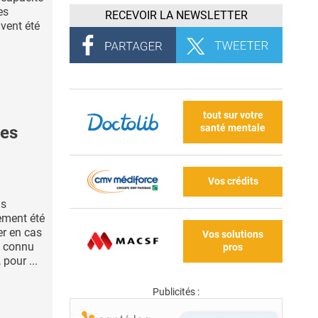
es
RECEVOIR LA NEWSLETTER
vent été
tout sur votre
santé mentale
des
Vos crédits
ns
ement été
er en cas
Vos solutions
a connu
pros
 pour ...
Publicités :