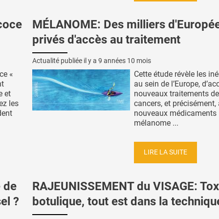
coce
MÉLANOME: Des milliers d'Europé
privés d'accès au traitement
Actualité publiée il y a
9 années 10 mois
ce «
Cette étude révèle les iné
nt
au sein de l’Europe, d’ac
 et
nouveaux traitements d
ez les
cancers, et précisément,
dent
nouveaux médicaments
mélanome ...
LIRE LA SUITE
 de
RAJEUNISSEMENT du VISAGE: Tox
el ?
botulique, tout est dans la techniqu