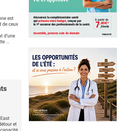
nne est
nd de ceux
at d’une
e ...
ts
 East
détour et
 capacité