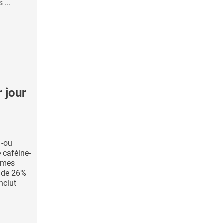
 ...
 jour
 -ou
 caféine-
mmes
 de 26%
nclut