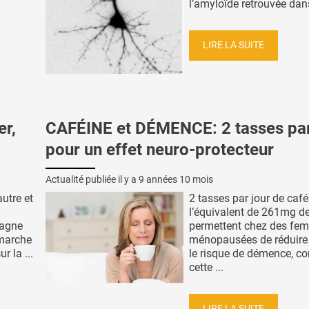
l’amyloïde retrouvée dans
LIRE LA SUITE
r,
CAFÉINE et DÉMENCE: 2 tasses par
pour un effet neuro-protecteur
Actualité publiée il y a
9 années 10 mois
autre et
2 tasses par jour de café
l’équivalent de 261mg de
pagne
permettent chez des fe
 marche
ménopausées de réduire
 la ...
le risque de démence, co
cette ...
LIRE LA SUITE