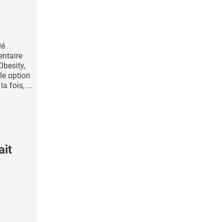
lé
ntaire
Obesity,
le option
a fois, ...
ait