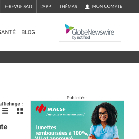
MON COMPTE
E-REVUE SAD
L'APP
THÉMAS
NASDAQ
SANTÉ
BLOG
Publicités :
ffichage :
Voir
Voir
les
les
actualités
actualités
ute
en
en
liste
bloc