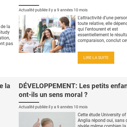
Actualité publiée il y a
9 années 10 mois
L'attractivité d’une perso
toute relative, elle dépe
de la
qui l’entourent et est
Study
essentiellement le résult
ation,
comparaison, conclut cett
ont pas
LIRE LA SUITE
e la
DÉVELOPPEMENT: Les petits enfan
ont-ils un sens moral ?
Actualité publiée il y a
9 années 10 mois
Cette étude University of
Anglia répond oui, sans 
révèle même combien la