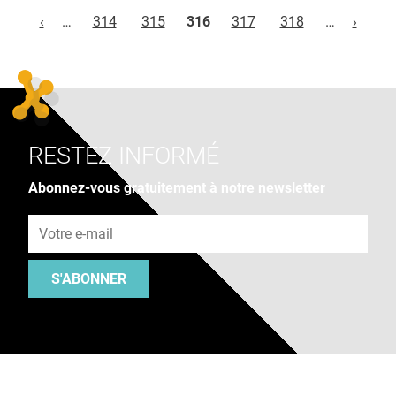
Pages
‹
…
314
315
316
317
318
…
›
RESTEZ INFORMÉ
Abonnez-vous gratuitement à notre newsletter
Adresse e-mail
S'ABONNER