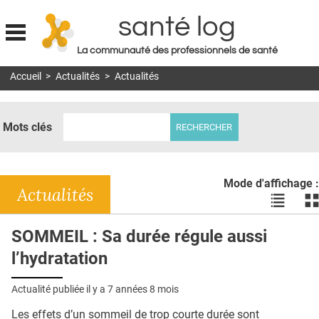
santé log
La communauté des professionnels de santé
Jump to navigation
Accueil
>
Actualités
>
Actualités
MON COMPTE
ABONNEMENT
Mots clés
S'ABONNER À LA REVUE SOIN À DOMICILE
ACTUS
Mode d'affichage :
DOSSIERS
Actualités
Voir
Vo
les
le
RÉSEAUX
actualité
ac
SOMMEIL : Sa durée régule aussi
en
en
E-REVUE SAD
l’hydratation
liste
bl
THÉMA
Actualité publiée il y a
7 années 8 mois
L'APP
Les effets d’un sommeil de trop courte durée sont