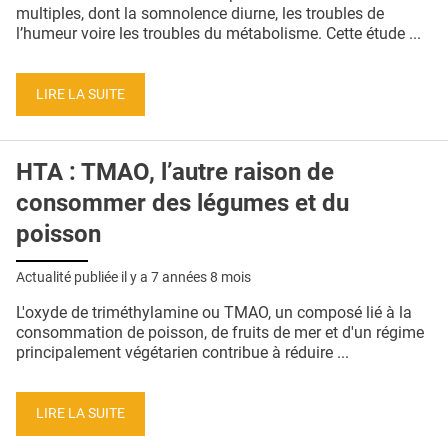
QUI SOMMES-NOUS ?
multiples, dont la somnolence diurne, les troubles de
l’humeur voire les troubles du métabolisme. Cette étude ...
PUBLICITÉ
CONDITIONS GÉNÉRALES
LIRE LA SUITE
CONTACT
HTA : TMAO, l’autre raison de
CRÉDITS
consommer des légumes et du
poisson
Actualité publiée il y a
7 années 8 mois
L'oxyde de triméthylamine ou TMAO, un composé lié à la
consommation de poisson, de fruits de mer et d'un régime
principalement végétarien contribue à réduire ...
LIRE LA SUITE