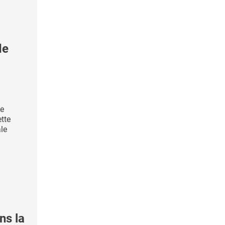
de
te
tte
le
ns la