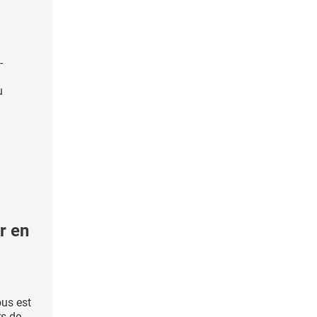
-
u
r en
ous est
rs de