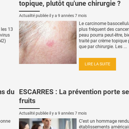
topique, plutôt qu'une chirurgie ?
Actualité publiée il y a
9 années 7 mois
Le carcinome basocellula
 les 13
plus fréquent des cancer
virus
peau pourra peut-être, bie
N2)
traité par crème topique 
que par chirurgie. Les ...
LIRE LA SUITE
ns du
ESCARRES : La prévention porte s
fruits
Actualité publiée il y a
9 années 7 mois
 donne
C’est un hommage rend
établissements américai