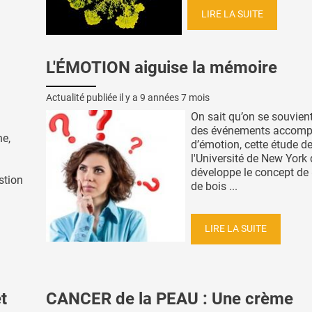
LIRE LA SUITE
L'ÉMOTION aiguise la mémoire
Actualité publiée il y a
9 années 7 mois
On sait qu’on se souvien
des événements accom
ne,
d’émotion, cette étude d
l'Université de New York 
développe le concept de 
stion
de bois ...
LIRE LA SUITE
t
CANCER de la PEAU : Une crème