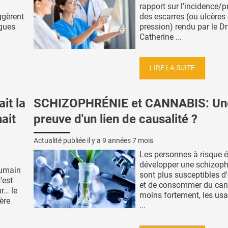
rapport sur l’incidence/
ggèrent
des escarres (ou ulcères
gues
pression) rendu par le Dr
Catherine ...
LIRE LA SUITE
it la
SCHIZOPHRÉNIE et CANNABIS: Un
ait
preuve d'un lien de causalité ?
Actualité publiée il y a
9 années 7 mois
Les personnes à risque é
développer une schizoph
umain
sont plus susceptibles d
’est
et de consommer du cann
ur… le
moins fortement, les us
ère
...