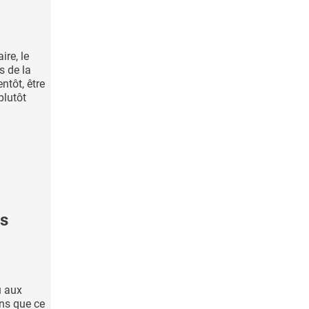
ire, le
s de la
ntôt, être
plutôt
es
u aux
ns que ce