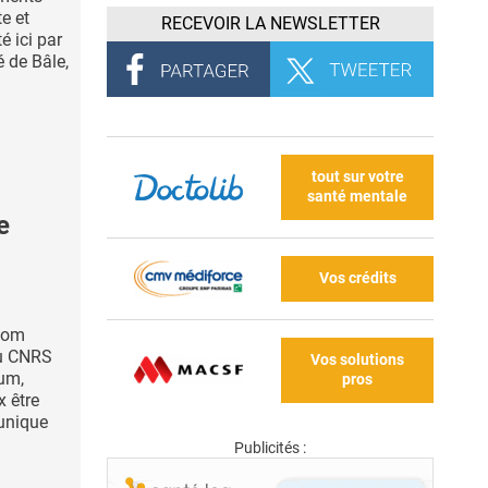
te et
RECEVOIR LA NEWSLETTER
é ici par
é de Bâle,
tout sur votre
santé mentale
e
Vos crédits
 nom
du CNRS
Vos solutions
um,
pros
x être
unique
Publicités :