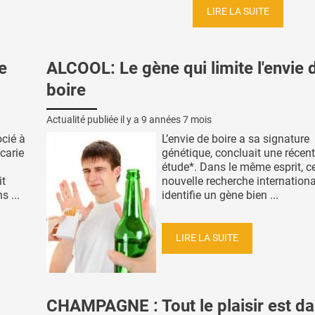
LIRE LA SUITE
e
ALCOOL: Le gène qui limite l'envie 
boire
Actualité publiée il y a
9 années 7 mois
ocié à
L’envie de boire a sa signature
 carie
génétique, concluait une récen
étude*. Dans le même esprit, ce
it
nouvelle recherche internationa
 ...
identifie un gène bien ...
LIRE LA SUITE
CHAMPAGNE : Tout le plaisir est da