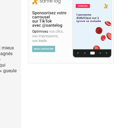
t mieux
pagnés
e
qui
« gueule