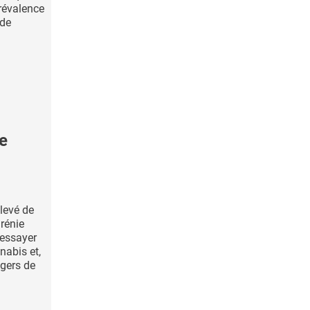
prévalence
 de
e
levé de
rénie
'essayer
abis et,
agers de