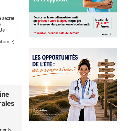
e secret
e
tte
ifornie).
ine
rales
ments