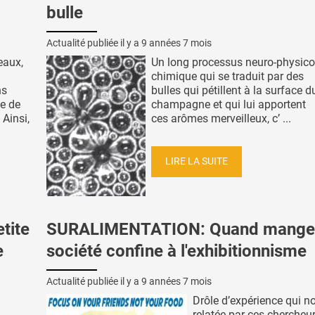
bulle
Actualité publiée il y a
9 années 7 mois
eaux,
Un long processus neuro-physico
chimique qui se traduit par des
ns
bulles qui pétillent à la surface d
de de
champagne et qui lui apportent
 Ainsi,
ces arômes merveilleux, c’ ...
LIRE LA SUITE
tite
SURALIMENTATION: Quand mange
e
société confine à l'exhibitionnisme
Actualité publiée il y a
9 années 7 mois
Drôle d’expérience qui n
relatée par ces chercheu