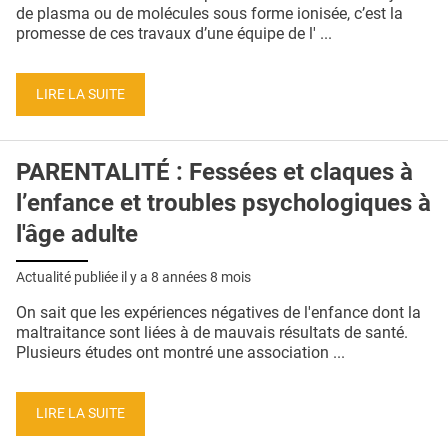
QUI SOMMES-NOUS ?
de plasma ou de molécules sous forme ionisée, c’est la
promesse de ces travaux d’une équipe de l' ...
PUBLICITÉ
CONDITIONS GÉNÉRALES
LIRE LA SUITE
CONTACT
PARENTALITÉ : Fessées et claques à
CRÉDITS
l’enfance et troubles psychologiques à
l'âge adulte
Actualité publiée il y a
8 années 8 mois
On sait que les expériences négatives de l'enfance dont la
maltraitance sont liées à de mauvais résultats de santé.
Plusieurs études ont montré une association ...
LIRE LA SUITE