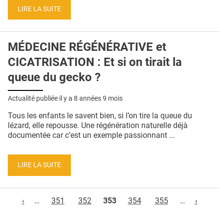
LIRE LA SUITE
MÉDECINE RÉGÉNÉRATIVE et
CICATRISATION : Et si on tirait la
queue du gecko ?
Actualité publiée il y a
8 années 9 mois
Tous les enfants le savent bien, si l’on tire la queue du
lézard, elle repousse. Une régénération naturelle déjà
documentée car c’est un exemple passionnant ...
LIRE LA SUITE
Pages
‹
…
351
352
353
354
355
…
›