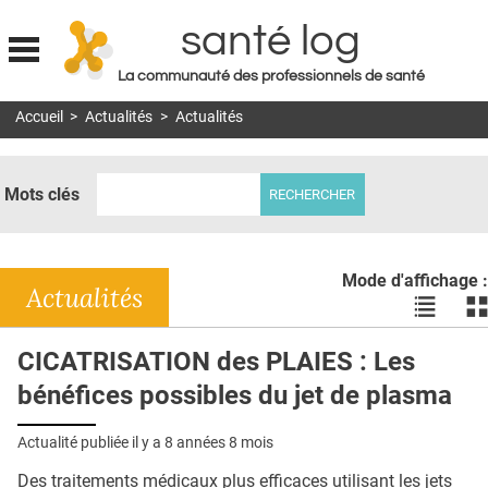
santé log
La communauté des professionnels de santé
Jump to navigation
Accueil
>
Actualités
>
Actualités
MON COMPTE
ABONNEMENT
Mots clés
S'ABONNER À LA REVUE SOIN À DOMICILE
ACTUS
Mode d'affichage :
DOSSIERS
Actualités
Voir
Vo
les
le
RÉSEAUX
actualité
ac
CICATRISATION des PLAIES : Les
en
en
E-REVUE SAD
bénéfices possibles du jet de plasma
liste
bl
THÉMA
Actualité publiée il y a
8 années 8 mois
L'APP
Des traitements médicaux plus efficaces utilisant les jets