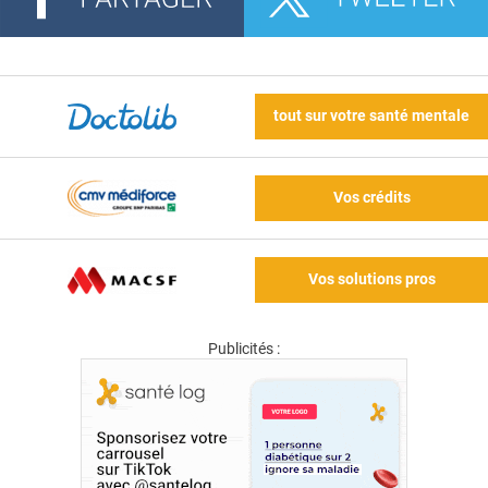
tout sur votre santé mentale
Vos crédits
Vos solutions pros
Publicités :