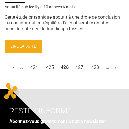
Actualité publiée il y a
10 années 6 mois
Cette étude britannique aboutit à une drôle de conclusion :
La consommation régulière d’alcool semble réduire
considérablement le handicap chez les ...
LIRE LA SUITE
Pages
‹
…
424
425
426
427
428
…
›
RESTEZ INFORMÉ
Abonnez-vous gratuitement à notre newsletter
Adresse e-mail