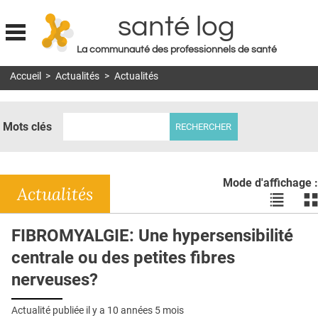
santé log
La communauté des professionnels de santé
Jump to navigation
Accueil
>
Actualités
>
Actualités
MON COMPTE
ABONNEMENT
Mots clés
S'ABONNER À LA REVUE SOIN À DOMICILE
ACTUS
Mode d'affichage :
DOSSIERS
Actualités
Voir
Vo
les
le
RÉSEAUX
actualité
ac
FIBROMYALGIE: Une hypersensibilité
en
en
E-REVUE SAD
centrale ou des petites fibres
liste
bl
THÉMA
nerveuses?
L'APP
Actualité publiée il y a
10 années 5 mois