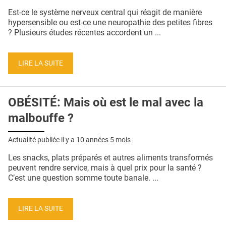
QUI SOMMES-NOUS ?
Est-ce le système nerveux central qui réagit de manière
hypersensible ou est-ce une neuropathie des petites fibres
PUBLICITÉ
? Plusieurs études récentes accordent un ...
CONDITIONS GÉNÉRALES
LIRE LA SUITE
CONTACT
CRÉDITS
OBÉSITÉ: Mais où est le mal avec la
malbouffe ?
Actualité publiée il y a
10 années 5 mois
Les snacks, plats préparés et autres aliments transformés
peuvent rendre service, mais à quel prix pour la santé ?
C’est une question somme toute banale. ...
LIRE LA SUITE