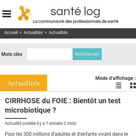
santé log
La communauté des professionnels de santé
Jump to navigation
Accueil
>
Actualités
>
Actualités
MON COMPTE
ABONNEMENT
Mots clés
S'ABONNER À LA REVUE SOIN À DOMICILE
ACTUS
Mode d'affichage :
DOSSIERS
Actualités
Voir
Vo
les
le
RÉSEAUX
actualité
ac
CIRRHOSE du FOIE : Bientôt un test
en
en
E-REVUE SAD
microbiotique ?
liste
bl
THÉMA
Actualité publiée il y a
7 années 2 mois
L'APP
Pour les 300 millions d’adultes et d’enfants vivant dans le