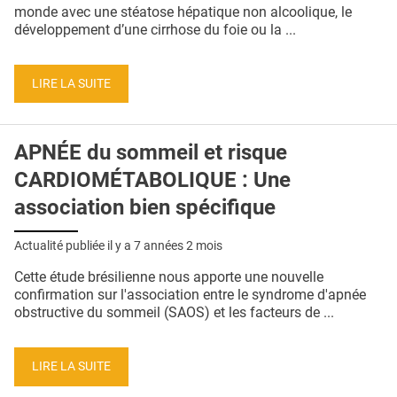
QUI SOMMES-NOUS ?
monde avec une stéatose hépatique non alcoolique, le
développement d’une cirrhose du foie ou la ...
PUBLICITÉ
CONDITIONS GÉNÉRALES
LIRE LA SUITE
CONTACT
APNÉE du sommeil et risque
CRÉDITS
CARDIOMÉTABOLIQUE : Une
association bien spécifique
Actualité publiée il y a
7 années 2 mois
Cette étude brésilienne nous apporte une nouvelle
confirmation sur l'association entre le syndrome d'apnée
obstructive du sommeil (SAOS) et les facteurs de ...
LIRE LA SUITE