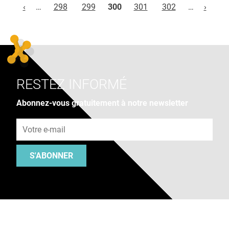
‹
…
298
299
300
301
302
…
›
RESTEZ INFORMÉ
Abonnez-vous gratuitement à notre newsletter
Adresse e-mail
S'ABONNER