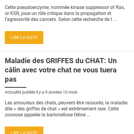
QUI SOMMES-NOUS ?
Cette pseudoenzyme, nommée kinase suppressor of Ras,
or KSR, joue un rôle critique dans la propagation et
PUBLICITÉ
l’agressivité des cancers. Selon cette recherche de l ...
CONDITIONS GÉNÉRALES
LIRE LA SUITE
CONTACT
CRÉDITS
Maladie des GRIFFES du CHAT: Un
câlin avec votre chat ne vous tuera
pas
Actualité publiée il y a
9 années 10 mois
Les amoureux des chats, peuvent être rassurés, la maladie
dite « des griffes de chat » est extrêmement rare. Cette
zoonose appelée la bartonellose féline ...
LIRE LA SUITE