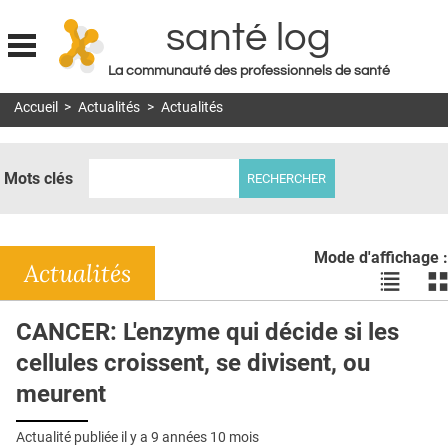
santé log
La communauté des professionnels de santé
Jump to navigation
Accueil
>
Actualités
>
Actualités
MON COMPTE
ABONNEMENT
Mots clés
S'ABONNER À LA REVUE SOIN À DOMICILE
ACTUS
Mode d'affichage :
DOSSIERS
Actualités
Voir
Vo
les
le
RÉSEAUX
actualité
ac
CANCER: L'enzyme qui décide si les
en
en
E-REVUE SAD
cellules croissent, se divisent, ou
liste
bl
THÉMA
meurent
L'APP
Actualité publiée il y a
9 années 10 mois