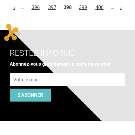
Pages
‹
…
396
397
398
399
400
…
›
RESTEZ INFORMÉ
Abonnez-vous gratuitement à notre newsletter
Adresse e-mail
S'ABONNER