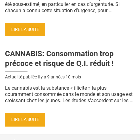
QUI SOMMES-NOUS ?
été sous-estimé, en particulier en cas d’urgenturie. Si
chacun a connu cette situation d’urgence, pour ...
PUBLICITÉ
CONDITIONS GÉNÉRALES
LIRE LA SUITE
CONTACT
CANNABIS: Consommation trop
CRÉDITS
précoce et risque de Q.I. réduit !
Actualité publiée il y a
9 années 10 mois
Le cannabis est la substance « illicite » la plus
couramment consommée dans le monde et son usage est
croissant chez les jeunes. Les études s’accordent sur les ...
LIRE LA SUITE