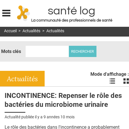
santé log
La communauté des professionnels de santé
Jump to navigation
Accueil
>
Actualités
>
Actualités
MON COMPTE
ABONNEMENT
Mots clés
S'ABONNER À LA REVUE SOIN À DOMICILE
ACTUS
Mode d'affichage :
DOSSIERS
Actualités
Voir
Vo
les
le
RÉSEAUX
actualité
ac
INCONTINENCE: Repenser le rôle des
en
en
E-REVUE SAD
bactéries du microbiome urinaire
liste
bl
THÉMA
Actualité publiée il y a
9 années 10 mois
L'APP
Le rôle des bactéries dans l'incontinence a probablement