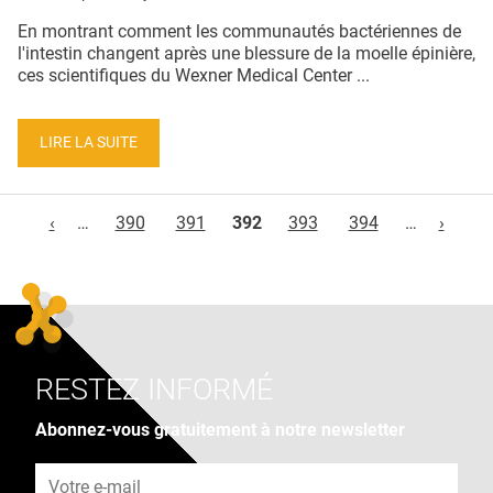
En montrant comment les communautés bactériennes de
l'intestin changent après une blessure de la moelle épinière,
ces scientifiques du Wexner Medical Center ...
LIRE LA SUITE
Pages
‹
…
390
391
392
393
394
…
›
RESTEZ INFORMÉ
Abonnez-vous gratuitement à notre newsletter
Adresse e-mail