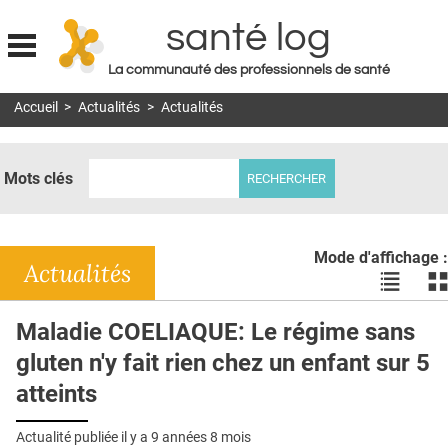
santé log
La communauté des professionnels de santé
Jump to navigation
Accueil
>
Actualités
>
Actualités
MON COMPTE
ABONNEMENT
Mots clés
S'ABONNER À LA REVUE SOIN À DOMICILE
ACTUS
Mode d'affichage :
DOSSIERS
Actualités
Voir
Vo
les
le
RÉSEAUX
actualité
ac
Maladie COELIAQUE: Le régime sans
en
en
E-REVUE SAD
gluten n'y fait rien chez un enfant sur 5
liste
bl
THÉMA
atteints
L'APP
Actualité publiée il y a
9 années 8 mois