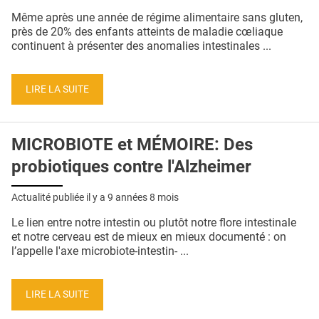
QUI SOMMES-NOUS ?
Même après une année de régime alimentaire sans gluten,
près de 20% des enfants atteints de maladie cœliaque
PUBLICITÉ
continuent à présenter des anomalies intestinales ...
CONDITIONS GÉNÉRALES
LIRE LA SUITE
CONTACT
CRÉDITS
MICROBIOTE et MÉMOIRE: Des
probiotiques contre l'Alzheimer
Actualité publiée il y a
9 années 8 mois
Le lien entre notre intestin ou plutôt notre flore intestinale
et notre cerveau est de mieux en mieux documenté : on
l’appelle l'axe microbiote-intestin- ...
LIRE LA SUITE