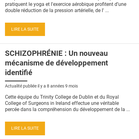
QUI SOMMES-NOUS ?
pratiquent le yoga et l'exercice aérobique profitent d’une
double réduction de la pression artérielle, de l' ...
PUBLICITÉ
CONDITIONS GÉNÉRALES
LIRE LA SUITE
CONTACT
SCHIZOPHRÉNIE : Un nouveau
CRÉDITS
mécanisme de développement
identifié
Actualité publiée il y a
8 années 9 mois
Cette équipe du Trinity College de Dublin et du Royal
College of Surgeons in Ireland effectue une véritable
percée dans la compréhension du développement de la ...
LIRE LA SUITE