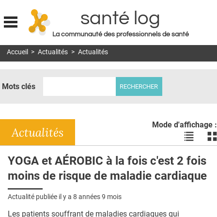
santé log
La communauté des professionnels de santé
Jump to navigation
Accueil
>
Actualités
>
Actualités
MON COMPTE
ABONNEMENT
Mots clés
S'ABONNER À LA REVUE SOIN À DOMICILE
ACTUS
Mode d'affichage :
DOSSIERS
Actualités
Voir
Vo
les
le
RÉSEAUX
actualité
ac
YOGA et AÉROBIC à la fois c'est 2 fois
en
en
E-REVUE SAD
moins de risque de maladie cardiaque
liste
bl
THÉMA
Actualité publiée il y a
8 années 9 mois
L'APP
Les patients souffrant de maladies cardiaques qui