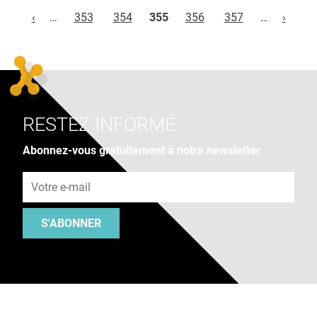
Pages
‹
…
353
354
355
356
357
…
›
RESTEZ INFORMÉ
Abonnez-vous gratuitement à notre newsletter
Adresse e-mail
S'ABONNER