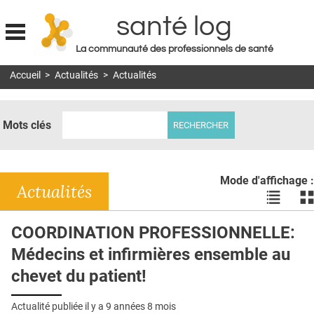
santé log
La communauté des professionnels de santé
Jump to navigation
Accueil
>
Actualités
>
Actualités
MON COMPTE
ABONNEMENT
Mots clés
S'ABONNER À LA REVUE SOIN À DOMICILE
ACTUS
Mode d'affichage :
DOSSIERS
Actualités
Voir
Vo
les
le
RÉSEAUX
actualité
ac
COORDINATION PROFESSIONNELLE:
en
en
E-REVUE SAD
Médecins et infirmières ensemble au
liste
bl
THÉMA
chevet du patient!
L'APP
Actualité publiée il y a
9 années 8 mois