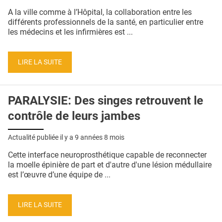
QUI SOMMES-NOUS ?
A la ville comme à l’Hôpital, la collaboration entre les
différents professionnels de la santé, en particulier entre
PUBLICITÉ
les médecins et les infirmières est ...
CONDITIONS GÉNÉRALES
LIRE LA SUITE
CONTACT
CRÉDITS
PARALYSIE: Des singes retrouvent le
contrôle de leurs jambes
Actualité publiée il y a
9 années 8 mois
Cette interface neuroprosthétique capable de reconnecter
la moelle épinière de part et d'autre d'une lésion médullaire
est l’œuvre d’une équipe de ...
LIRE LA SUITE