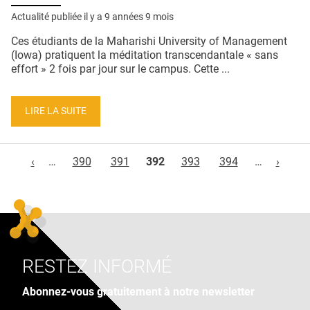
Actualité publiée il y a
9 années 9 mois
Ces étudiants de la Maharishi University of Management
(Iowa) pratiquent la méditation transcendantale « sans
effort » 2 fois par jour sur le campus. Cette ...
LIRE LA SUITE
Pages
‹
…
390
391
392
393
394
…
›
RESTEZ INFORMÉ
Abonnez-vous gratuitement à notre newsletter
Adresse e-mail