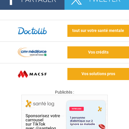
tout sur votre santé mentale
Vos crédits
Vos solutions pros
Publicités :