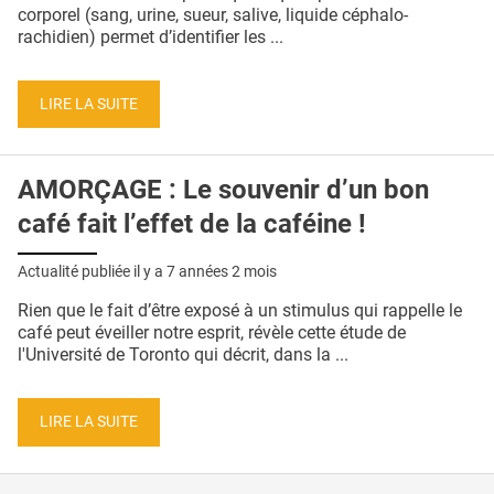
QUI SOMMES-NOUS ?
corporel (sang, urine, sueur, salive, liquide céphalo-
rachidien) permet d’identifier les ...
PUBLICITÉ
CONDITIONS GÉNÉRALES
LIRE LA SUITE
CONTACT
AMORÇAGE : Le souvenir d’un bon
CRÉDITS
café fait l’effet de la caféine !
Actualité publiée il y a
7 années 2 mois
Rien que le fait d’être exposé à un stimulus qui rappelle le
café peut éveiller notre esprit, révèle cette étude de
l'Université de Toronto qui décrit, dans la ...
LIRE LA SUITE