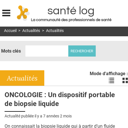
santé log
La communauté des professionnels de santé
Jump to navigation
Accueil
>
Actualités
>
Actualités
MON COMPTE
ABONNEMENT
Mots clés
S'ABONNER À LA REVUE SOIN À DOMICILE
ACTUS
Mode d'affichage :
DOSSIERS
Actualités
Voir
Vo
les
le
RÉSEAUX
actualité
ac
ONCOLOGIE : Un dispositif portable
en
en
E-REVUE SAD
de biopsie liquide
liste
bl
THÉMA
Actualité publiée il y a
7 années 2 mois
L'APP
On connaissait la biopsie liquide qui à partir d’un fluide