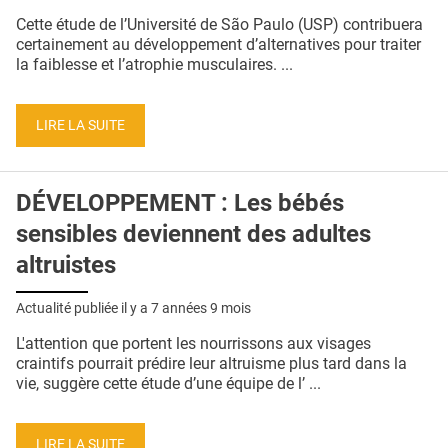
QUI SOMMES-NOUS ?
Cette étude de l’Université de São Paulo (USP) contribuera
certainement au développement d’alternatives pour traiter
PUBLICITÉ
la faiblesse et l’atrophie musculaires. ...
CONDITIONS GÉNÉRALES
LIRE LA SUITE
CONTACT
CRÉDITS
DÉVELOPPEMENT : Les bébés
sensibles deviennent des adultes
altruistes
Actualité publiée il y a
7 années 9 mois
L'attention que portent les nourrissons aux visages
craintifs pourrait prédire leur altruisme plus tard dans la
vie, suggère cette étude d’une équipe de l’ ...
LIRE LA SUITE