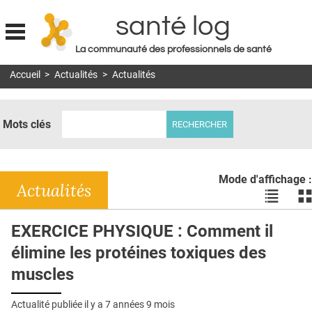
santé log
La communauté des professionnels de santé
Jump to navigation
Accueil
>
Actualités
>
Actualités
MON COMPTE
ABONNEMENT
Mots clés
S'ABONNER À LA REVUE SOIN À DOMICILE
ACTUS
Mode d'affichage :
DOSSIERS
Actualités
Voir
Vo
les
le
RÉSEAUX
actualité
ac
EXERCICE PHYSIQUE : Comment il
en
en
E-REVUE SAD
élimine les protéines toxiques des
liste
bl
THÉMA
muscles
L'APP
Actualité publiée il y a
7 années 9 mois