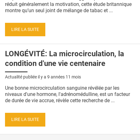
QUI SOMMES-NOUS ?
réduit généralement la motivation, cette étude britannique
montre qu’un seul joint de mélange de tabac et ...
PUBLICITÉ
CONDITIONS GÉNÉRALES
LIRE LA SUITE
CONTACT
LONGÉVITÉ: La microcirculation, la
CRÉDITS
condition d'une vie centenaire
Actualité publiée il y a
9 années 11 mois
Une bonne microcirculation sanguine révélée par les
niveaux d'une hormone, l'adrénomédulline, est un facteur
de durée de vie accrue, révèle cette recherche de ...
LIRE LA SUITE