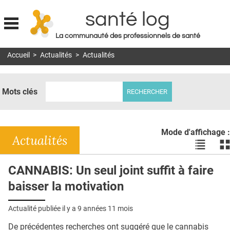
santé log
La communauté des professionnels de santé
Jump to navigation
Accueil
>
Actualités
>
Actualités
MON COMPTE
ABONNEMENT
Mots clés
S'ABONNER À LA REVUE SOIN À DOMICILE
ACTUS
Mode d'affichage :
DOSSIERS
Actualités
Voir
Vo
les
le
RÉSEAUX
actualité
ac
CANNABIS: Un seul joint suffit à faire
en
en
E-REVUE SAD
baisser la motivation
liste
bl
THÉMA
Actualité publiée il y a
9 années 11 mois
L'APP
De précédentes recherches ont suggéré que le cannabis