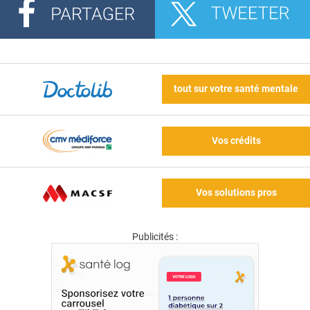
tout sur votre santé mentale
Vos crédits
Vos solutions pros
Publicités :