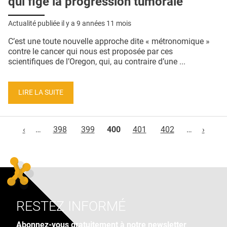
qui fige la progression tumorale
Actualité publiée il y a
9 années 11 mois
C’est une toute nouvelle approche dite « métronomique »
contre le cancer qui nous est proposée par ces
scientifiques de l’Oregon, qui, au contraire d’une ...
LIRE LA SUITE
Pages
‹
…
398
399
400
401
402
…
›
RESTEZ INFORMÉ
Abonnez-vous gratuitement à notre newsletter