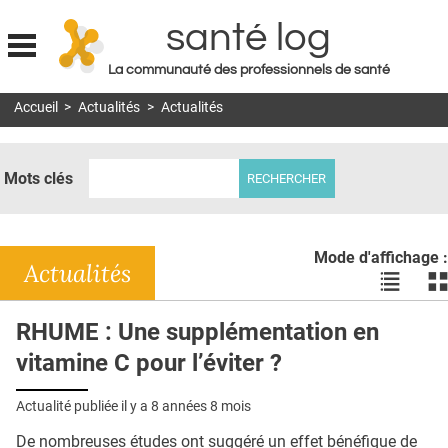
santé log
La communauté des professionnels de santé
Jump to navigation
Accueil
>
Actualités
>
Actualités
MON COMPTE
ABONNEMENT
Mots clés
S'ABONNER À LA REVUE SOIN À DOMICILE
ACTUS
Mode d'affichage :
DOSSIERS
Actualités
Voir
Vo
les
le
RÉSEAUX
actualité
ac
RHUME : Une supplémentation en
en
en
E-REVUE SAD
vitamine C pour l’éviter ?
liste
bl
THÉMA
Actualité publiée il y a
8 années 8 mois
L'APP
De nombreuses études ont suggéré un effet bénéfique de