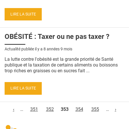
LIRE LA SUITE
OBÉSITÉ : Taxer ou ne pas taxer ?
Actualité publiée il y a
8 années 9 mois
La lutte contre l'obésité est la grande priorité de Santé
publique et la taxation de certains aliments ou boissons
trop riches en graisses ou en sucres fait ...
LIRE LA SUITE
Pages
‹
…
351
352
353
354
355
…
›