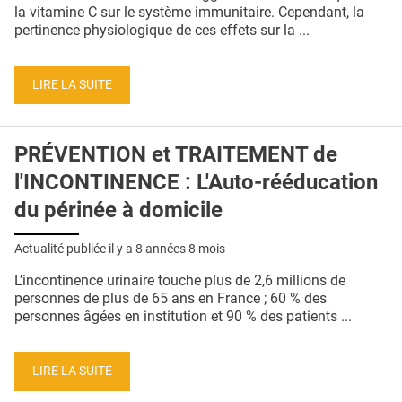
QUI SOMMES-NOUS ?
la vitamine C sur le système immunitaire. Cependant, la
pertinence physiologique de ces effets sur la ...
PUBLICITÉ
CONDITIONS GÉNÉRALES
LIRE LA SUITE
CONTACT
PRÉVENTION et TRAITEMENT de
CRÉDITS
l'INCONTINENCE : L'Auto-rééducation
du périnée à domicile
Actualité publiée il y a
8 années 8 mois
L’incontinence urinaire touche plus de 2,6 millions de
personnes de plus de 65 ans en France ; 60 % des
personnes âgées en institution et 90 % des patients ...
LIRE LA SUITE