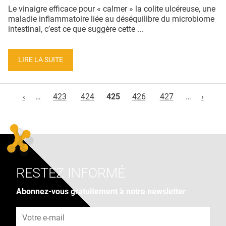
Le vinaigre efficace pour « calmer » la colite ulcéreuse, une
maladie inflammatoire liée au déséquilibre du microbiome
intestinal, c’est ce que suggère cette ...
LIRE LA SUITE
Pages
‹
…
423
424
425
426
427
…
›
RESTEZ INFORMÉ
Abonnez-vous gratuitement à notre newsletter
Adresse e-mail