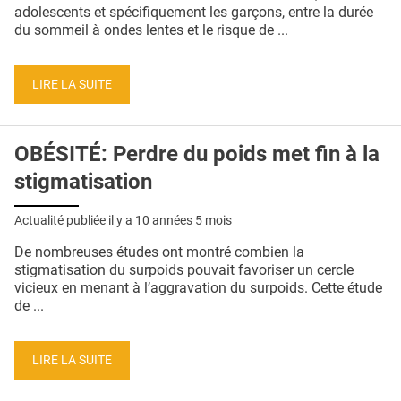
QUI SOMMES-NOUS ?
adolescents et spécifiquement les garçons, entre la durée
du sommeil à ondes lentes et le risque de ...
PUBLICITÉ
CONDITIONS GÉNÉRALES
LIRE LA SUITE
CONTACT
OBÉSITÉ: Perdre du poids met fin à la
CRÉDITS
stigmatisation
Actualité publiée il y a
10 années 5 mois
De nombreuses études ont montré combien la
stigmatisation du surpoids pouvait favoriser un cercle
vicieux en menant à l’aggravation du surpoids. Cette étude
de ...
LIRE LA SUITE