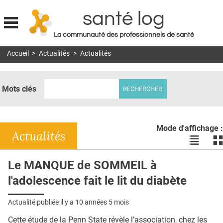
santé log
La communauté des professionnels de santé
Jump to navigation
Accueil
>
Actualités
>
Actualités
MON COMPTE
ABONNEMENT
Mots clés
S'ABONNER À LA REVUE SOIN À DOMICILE
ACTUS
Mode d'affichage :
DOSSIERS
Actualités
Voir
Vo
les
le
RÉSEAUX
actualité
ac
Le MANQUE de SOMMEIL à
en
en
E-REVUE SAD
l'adolescence fait le lit du diabète
liste
bl
THÉMA
Actualité publiée il y a
10 années 5 mois
L'APP
Cette étude de la Penn State révèle l’association, chez les