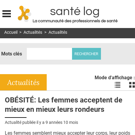
santé log
La communauté des professionnels de santé
Jump to navigation
Accueil
>
Actualités
>
Actualités
MON COMPTE
ABONNEMENT
Mots clés
S'ABONNER À LA REVUE SOIN À DOMICILE
ACTUS
Mode d'affichage :
DOSSIERS
Actualités
Voir
Vo
les
le
RÉSEAUX
actualité
ac
OBÉSITÉ: Les femmes acceptent de
en
en
E-REVUE SAD
mieux en mieux leurs rondeurs
liste
bl
THÉMA
Actualité publiée il y a
9 années 10 mois
L'APP
Les femmes semblent mieux accepter leur corps, leur poids