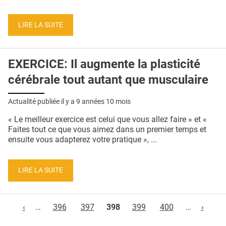
LIRE LA SUITE
EXERCICE: Il augmente la plasticité
cérébrale tout autant que musculaire
Actualité publiée il y a
9 années 10 mois
« Le meilleur exercice est celui que vous allez faire » et «
Faites tout ce que vous aimez dans un premier temps et
ensuite vous adapterez votre pratique », ...
LIRE LA SUITE
Pages
‹
…
396
397
398
399
400
…
›