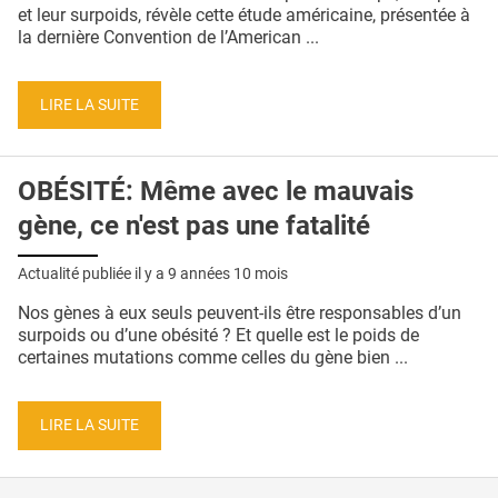
QUI SOMMES-NOUS ?
et leur surpoids, révèle cette étude américaine, présentée à
la dernière Convention de l’American ...
PUBLICITÉ
CONDITIONS GÉNÉRALES
LIRE LA SUITE
CONTACT
OBÉSITÉ: Même avec le mauvais
CRÉDITS
gène, ce n'est pas une fatalité
Actualité publiée il y a
9 années 10 mois
Nos gènes à eux seuls peuvent-ils être responsables d’un
surpoids ou d’une obésité ? Et quelle est le poids de
certaines mutations comme celles du gène bien ...
LIRE LA SUITE