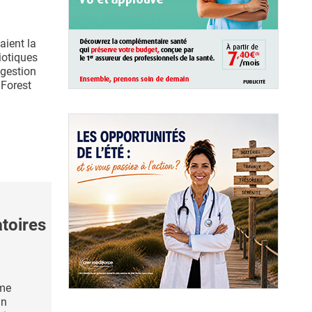
taient la
iotiques
ggestion
 Forest
atoires
ême
un