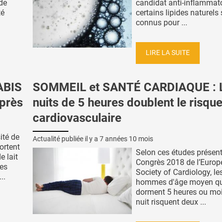
de
candidat anti-inflammato
té
certains lipides naturels
connus pour ...
LIRE LA SUITE
ABIS
SOMMEIL et SANTÉ CARDIAQUE : 
après
nuits de 5 heures doublent le risqu
cardiovasculaire
ité de
Actualité publiée il y a
7 années 10 mois
ortent
Selon ces études présen
e lait
Congrès 2018 de l’Euro
es
Society of Cardiology, le
..
hommes d'âge moyen qu
dorment 5 heures ou mo
nuit risquent deux ...