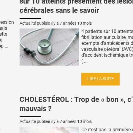
sur 10 atteints présentent des lési
cérébrales sans le savoir
ression
Actualité publiée il y a
7 années 10 mois
mais
4 patients sur 10 atteint
ette
fibrillation auriculaire, m
te
exempts d'antécédents d
p ...
vasculaire cérébral (AVC
d’accident ischémique tr
( ...
LIRE LA SUITE
CHOLESTÉROL : Trop de « bon », c’
mauvais ?
Actualité publiée il y a
7 années 10 mois
e
Ce n’est pas la première 