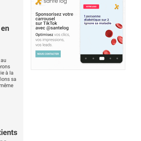
 en
 au
érons
e à la
fions sa
a même
ients