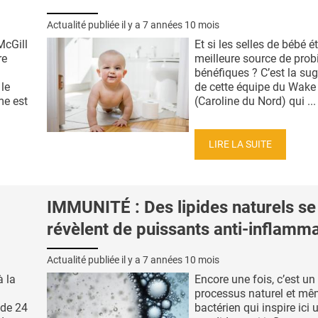
Actualité publiée il y a
7 années 10 mois
McGill
Et si les selles de bébé é
re
meilleure source de prob
bénéfiques ? C’est la su
 le
de cette équipe du Wake
me est
(Caroline du Nord) qui ...
LIRE LA SUITE
IMMUNITÉ : Des lipides naturels se
révèlent de puissants anti-inflamm
Actualité publiée il y a
7 années 10 mois
à la
Encore une fois, c’est un
processus naturel et m
 de 24
bactérien qui inspire ici 