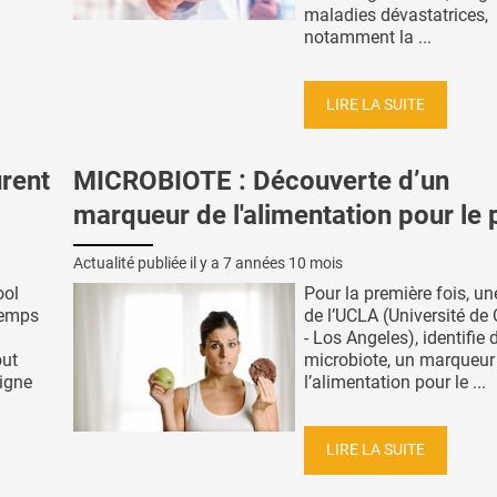
maladies dévastatrices,
notamment la ...
LIRE LA SUITE
urent
MICROBIOTE : Découverte d’un
marqueur de l'alimentation pour le p
Actualité publiée il y a
7 années 10 mois
ool
Pour la première fois, u
temps
de l’UCLA (Université de 
- Los Angeles), identifie 
out
microbiote, un marqueur
igne
l’alimentation pour le ...
LIRE LA SUITE