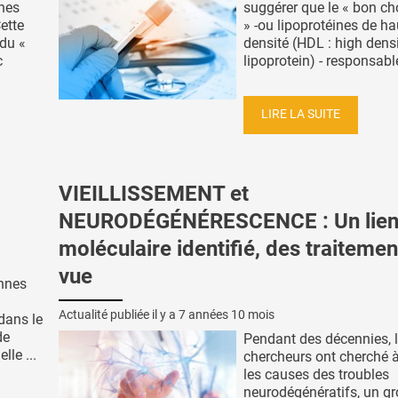
ines
suggérer que le « bon ch
ette
» -ou lipoprotéines de ha
 du «
densité (HDL : high dens
c
lipoprotein) - responsable
LIRE LA SUITE
VIEILLISSEMENT et
NEURODÉGÉNÉRESCENCE : Un lie
moléculaire identifié, des traitemen
vue
onnes
Actualité publiée il y a
7 années 10 mois
 dans le
de
Pendant des décennies, 
lle ...
chercheurs ont cherché à 
les causes des troubles
neurodégénératifs, un g