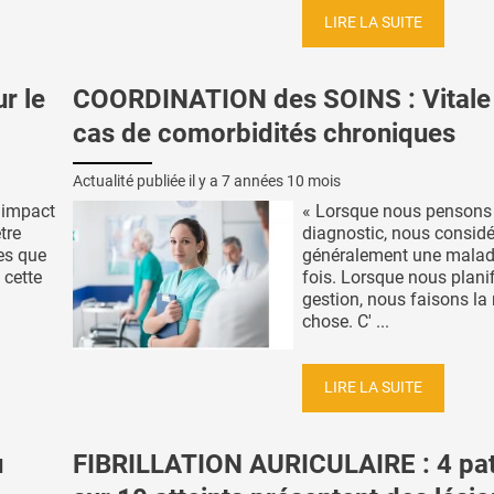
LIRE LA SUITE
r le
COORDINATION des SOINS : Vitale
cas de comorbidités chroniques
Actualité publiée il y a
7 années 10 mois
 impact
« Lorsque nous pensons
tre
diagnostic, nous consid
es que
généralement une maladi
 cette
fois. Lorsque nous plani
gestion, nous faisons l
chose. C' ...
LIRE LA SUITE
u
FIBRILLATION AURICULAIRE : 4 pat