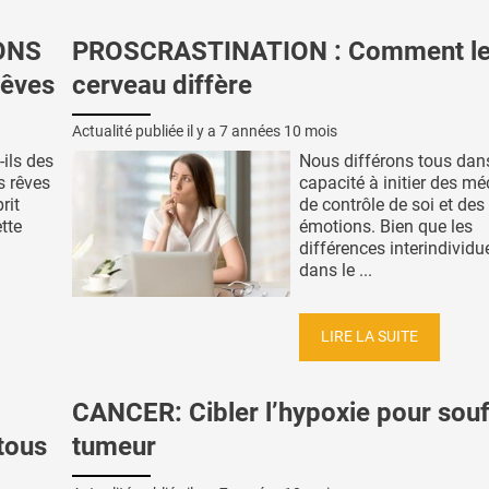
ONS
PROSCRASTINATION : Comment l
 rêves
cerveau diffère
Actualité publiée il y a
7 années 10 mois
ils des
Nous différons tous dan
s rêves
capacité à initier des m
rit
de contrôle de soi et des
ette
émotions. Bien que les
différences interindividu
dans le ...
LIRE LA SUITE
CANCER: Cibler l’hypoxie pour souff
tous
tumeur