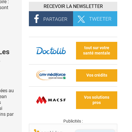
ire :
RECEVOIR LA NEWSLETTER
 sont
tout sur votre
Les
santé mentale
e
Vos crédits
tées au
pean
Vos solutions
s
pros
i
ins par
Publicités :