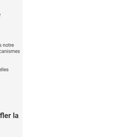
e
s notre
écanismes
elles
ler la