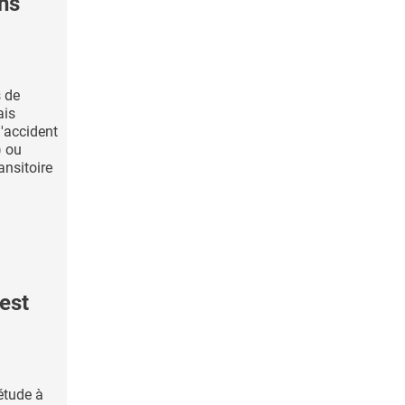
ons
s de
ais
'accident
) ou
ansitoire
est
étude à