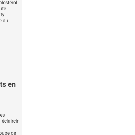
olestérol
ute
ity
 du ...
n
ts en
les
éclaircir
roupe de