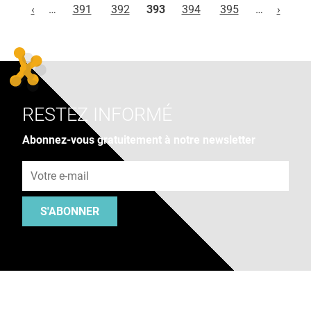
‹
…
391
392
393
394
395
…
›
RESTEZ INFORMÉ
Abonnez-vous gratuitement à notre newsletter
Adresse e-mail
S'ABONNER