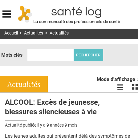
santé log
La communauté des professionnels de santé
Jump to navigation
Accueil
>
Actualités
>
Actualités
MON COMPTE
ABONNEMENT
Mots clés
S'ABONNER À LA REVUE SOIN À DOMICILE
ACTUS
Mode d'affichage :
DOSSIERS
Actualités
Voir
Vo
les
le
RÉSEAUX
actualité
ac
ALCOOL: Excès de jeunesse,
en
en
E-REVUE SAD
blessures silencieuses à vie
liste
bl
THÉMA
Actualité publiée il y a
9 années 9 mois
L'APP
Les jeunes adultes qui présentent déjà des symptômes de