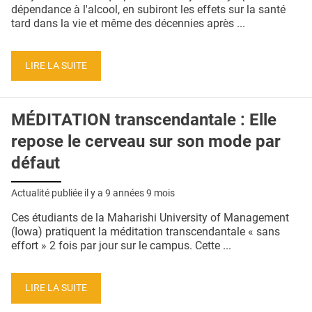
QUI SOMMES-NOUS ?
dépendance à l'alcool, en subiront les effets sur la santé
tard dans la vie et même des décennies après ...
PUBLICITÉ
CONDITIONS GÉNÉRALES
LIRE LA SUITE
CONTACT
MÉDITATION transcendantale : Elle
CRÉDITS
repose le cerveau sur son mode par
défaut
Actualité publiée il y a
9 années 9 mois
Ces étudiants de la Maharishi University of Management
(Iowa) pratiquent la méditation transcendantale « sans
effort » 2 fois par jour sur le campus. Cette ...
LIRE LA SUITE