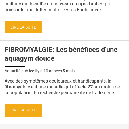
QUI SOMMES-NOUS ?
Institute qui identifie un nouveau groupe d'anticorps
puissants pour lutter contre le virus Ebola ouvre ...
PUBLICITÉ
CONDITIONS GÉNÉRALES
LIRE LA SUITE
CONTACT
FIBROMYALGIE: Les bénéfices d'une
CRÉDITS
aquagym douce
Actualité publiée il y a
10 années 5 mois
Avec des symptômes douloureux et handicapants, la
fibromyalgie est une maladie qui affecte 2% au moins de
la population. En recherche permanente de traitements ...
LIRE LA SUITE