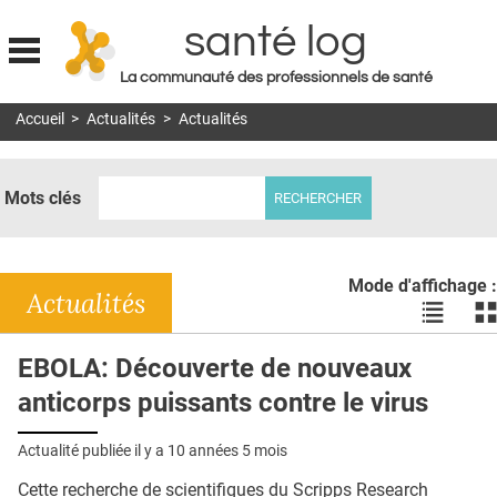
santé log
La communauté des professionnels de santé
Jump to navigation
Accueil
>
Actualités
>
Actualités
MON COMPTE
ABONNEMENT
Mots clés
S'ABONNER À LA REVUE SOIN À DOMICILE
ACTUS
Mode d'affichage :
DOSSIERS
Actualités
Voir
Vo
les
le
RÉSEAUX
actualité
ac
EBOLA: Découverte de nouveaux
en
en
E-REVUE SAD
anticorps puissants contre le virus
liste
bl
THÉMA
Actualité publiée il y a
10 années 5 mois
L'APP
Cette recherche de scientifiques du Scripps Research